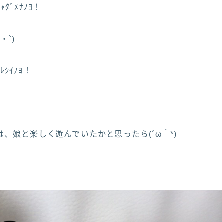
ｬﾀﾞﾒﾅﾉﾖ！
・`)
ﾚｼｲﾉﾖ！
、娘と楽しく遊んでいたかと思ったら(´ω｀*)