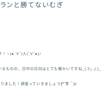
ロランと勝てないむぎ
(●´∀`)人(´∀`●)ﾉ
るものの、日中の日向はとても暖かいですね_(:З｣ ∠)_
まりました！頑張っていきましょう
(*´∇｀)ﾉ