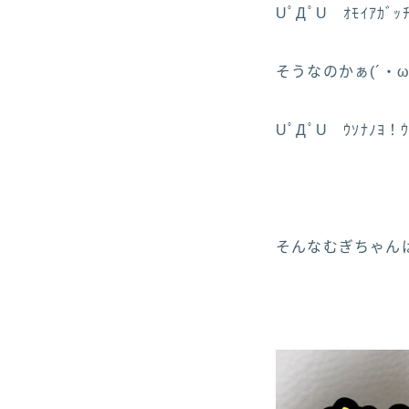
UﾟДﾟU ｵﾓｲｱｶﾞｯﾁ
そうなのかぁ(´・ω
UﾟДﾟU ｳｿﾅﾉﾖ！ｳ
そんなむぎちゃんは