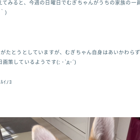
えてみると、今週の日曜日でむぎちゃんがうちの家族の一
｀)
年がたとうとしていますが、むぎちゃん自身はあいかわら
策しているようです(; ･`д･´)
ﾙｲﾉﾖ