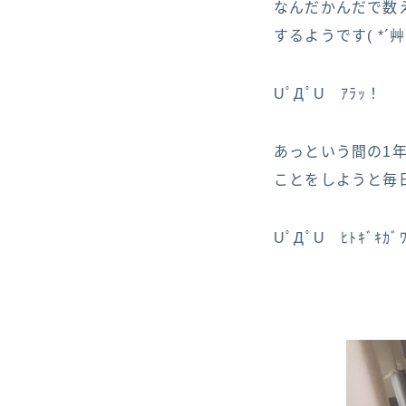
なんだかんだで数
するようです( *´艸
UﾟДﾟU ｱﾗｯ！
あっという間の1
ことをしようと毎日画
UﾟДﾟU ﾋﾄｷﾞｷｶﾞﾜ