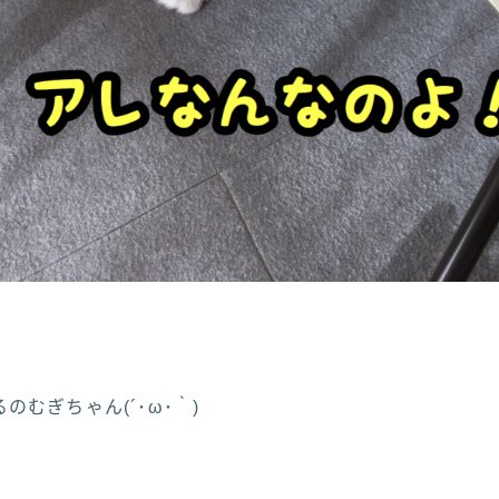
のむぎちゃん(´･ω･｀)
！