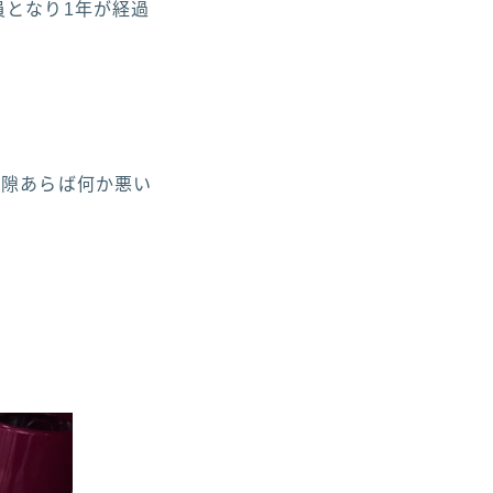
員となり1年が経過
ず隙あらば何か悪い