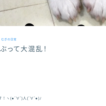
．むぎの日常
ぶって大混乱！
(●´∀`)人(´∀`●)ﾉ