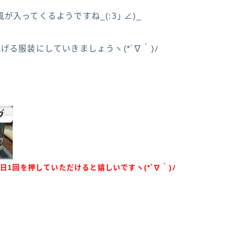
が入ってくるようですね_(:З｣ ∠)_
げる服装にしていきましょうヽ(*´∇｀)ﾉ
日1回を押していただけると嬉しいですヽ(*´∇｀)ﾉ