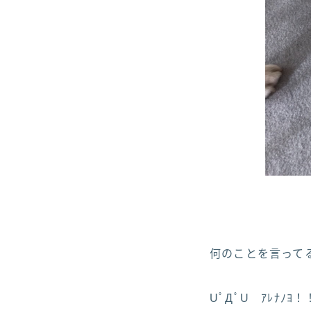
何のことを言ってる
UﾟДﾟU ｱﾚﾅﾉﾖ！