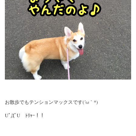
お散歩でもテンションマックスです(´ω｀*)
UﾟДﾟU ﾄﾘｬｰ！！