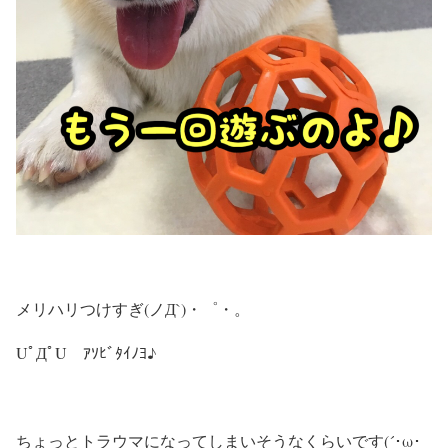
メリハリつけすぎ(ノД`)・゜・。
UﾟДﾟU ｱｿﾋﾞﾀｲﾉﾖ♪
ちょっとトラウマになってしまいそうなくらいです(´･ω･