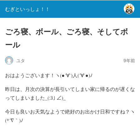
むぎといっしょ！！
ごろ寝、ボール、ごろ寝、そしてボ
ール
ユタ
9年前
おはようございます！ヽ(●´∀`)人(´∀`●)ﾉ
昨日は、月次の決算が長引いてしまい家に帰るのが遅くな
ってしまいました_(:З｣ ∠)_
今日も良いお天気なようで絶好のお出かけ日和ですね？ヽ
(*´∇｀)ﾉ