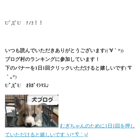
UﾟДﾟU ﾅﾉﾖ！！
いつも読んでいただきありがとうございます((´∀｀*))
ブログ村のランキングに参加しています！
下のバナーを1日1回クリックいただけると嬉しいです(´∇
｀｡*)
UﾟДﾟU ｵﾈｶﾞｲｼﾏｽ♪
むぎちゃんのために1日1回を押し
ていただけると嬉しいですヽ(*´∇｀)ﾉ