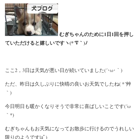
むぎちゃんのために1日1回を押し
ていただけると嬉しいですヽ(*´∇｀)ﾉ
ここ2，3日は天気が悪い日が続いていました(´･ω･｀)
ただ、昨日は久しぶりに快晴の良いお天気でしたね( *´艸
｀)
今日明日も暖かくなりそうで非常に喜ばしいことです(´ω
｀*)
むぎちゃんもお天気になってお散歩に行けるのでうれしい
限りのようです|дﾟ)