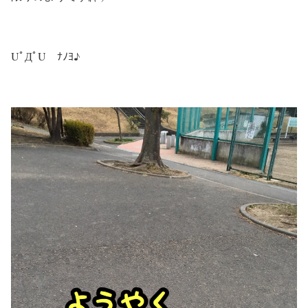
UﾟДﾟU ﾅﾉﾖ♪