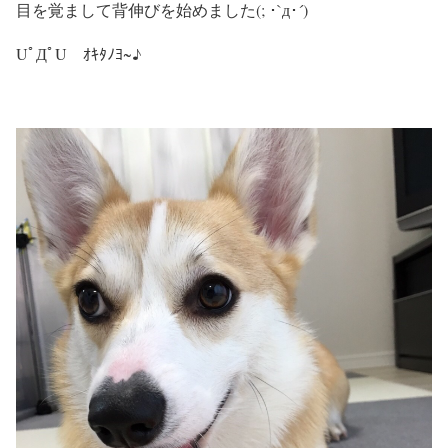
目を覚まして背伸びを始めました(; ･`д･´)
UﾟДﾟU ｵｷﾀﾉﾖ~♪