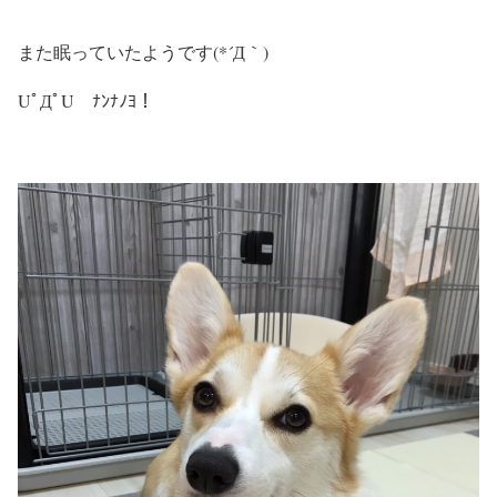
また眠っていたようです(*´Д｀)
UﾟДﾟU ﾅﾝﾅﾉﾖ！