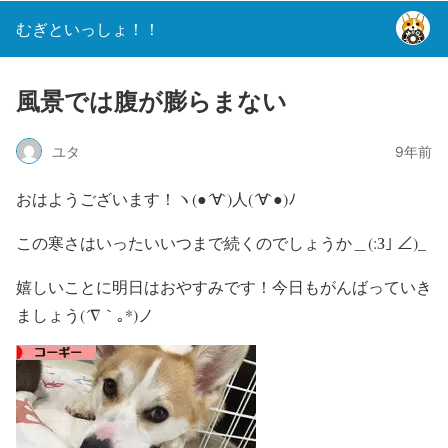
むぎといっしょ！！
風景では腹が膨らまない
ユタ
9年前
おはようございます！ヽ(●´∀`)人(´∀`●)ﾉ
この寒さはいったいいつまで続くのでしょうか＿(:З｣ ∠)_
嬉しいことに明日はおやすみです！今日もがんばっていき
ましょう(´∇｀｡*)ノ