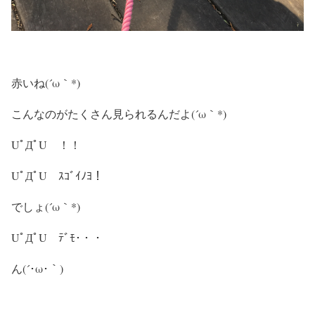
赤いね(´ω｀*)
こんなのがたくさん見られるんだよ(´ω｀*)
UﾟДﾟU ！！
UﾟДﾟU ｽｺﾞｲﾉﾖ！
でしょ(´ω｀*)
UﾟДﾟU ﾃﾞﾓ･・・
ん(´･ω･｀)