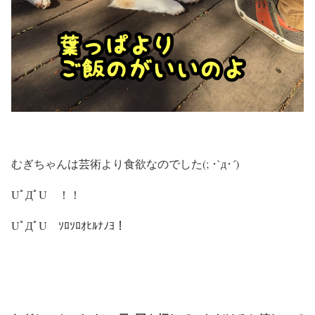
むぎちゃんは芸術より食欲なのでした(; ･`д･´)
UﾟДﾟU ！！
UﾟДﾟU ｿﾛｿﾛｵﾋﾙﾅﾉﾖ！