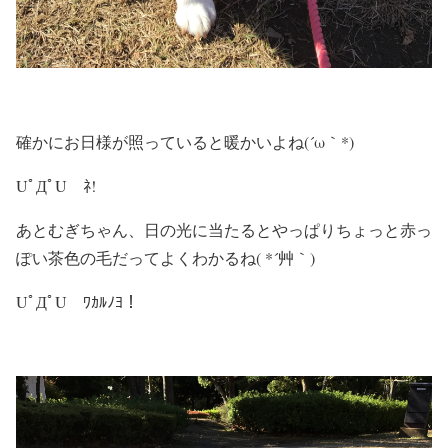
確かにお日様が照っていると暖かいよね(´ω｀*)
UﾟДﾟU ﾈ!
あとむぎちゃん、日の光に当たるとやっぱりちょっと赤っ
ぽい茶色の毛だってよくわかるね( *´艸｀)
UﾟДﾟU ﾜｶﾙﾉﾖ！