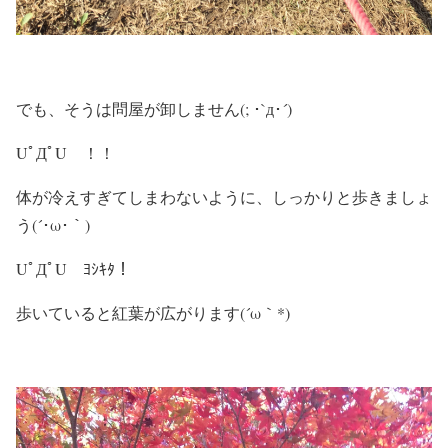
でも、そうは問屋が卸しません(; ･`д･´)
UﾟДﾟU ！！
体が冷えすぎてしまわないように、しっかりと歩きましょ
う(´･ω･｀)
UﾟДﾟU ﾖｼｷﾀ！
歩いていると紅葉が広がります(´ω｀*)