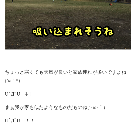
ちょっと寒くても天気が良いと家族連れが多いですよね
(´ω｀*)
UﾟДﾟU ﾈ！
まぁ我が家も似たようなものだものね(´･ω･｀)
UﾟДﾟU ！！