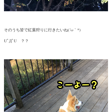
そのうち皆で紅葉狩りに行きたいね(´ω｀*)
UﾟДﾟU ？？