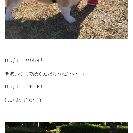
UﾟДﾟU ﾂﾒﾀｲﾉﾖ！
寒波いつまで続くんだろうね(´･ω･｀)
UﾟДﾟU ﾃﾞﾓﾃﾞﾓ！
はいはい(´･ω･｀)