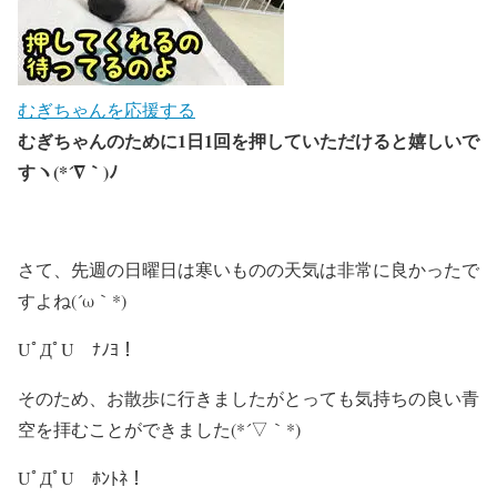
むぎちゃんを応援する
むぎちゃんのために1日1回を押していただけると嬉しいで
すヽ(*´∇｀)ﾉ
さて、先週の日曜日は寒いものの天気は非常に良かったで
すよね(´ω｀*)
UﾟДﾟU ﾅﾉﾖ！
そのため、お散歩に行きましたがとっても気持ちの良い青
空を拝むことができました(*´▽｀*)
UﾟДﾟU ﾎﾝﾄﾈ！