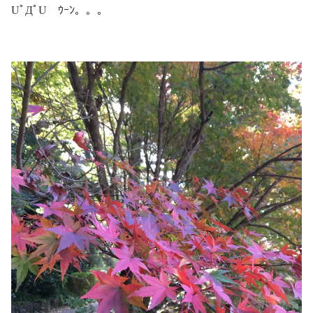
UﾟДﾟU ｳｰﾝ。。。