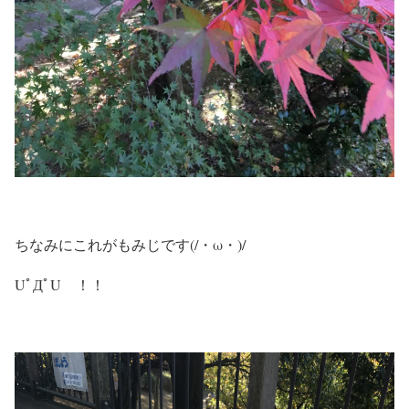
ちなみにこれがもみじです(/・ω・)/
UﾟДﾟU ！！