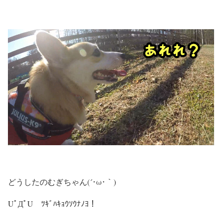
どうしたのむぎちゃん(´･ω･｀)
UﾟДﾟU ﾂｷﾞﾊｷｮｳｿｳﾅﾉﾖ！