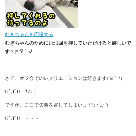
むぎちゃんを応援する
むぎちゃんのために1日1回を押していただけると嬉しいで
すヽ(*´∇｀)ﾉ
さて、オフ会でのレクリエーションは続きます(´ω｀*)
UﾟДﾟU ﾅﾉﾖ！
ですが、ここで失態を冒してしまいます(; ･`д･´)
UﾟДﾟU ・・・