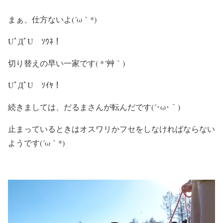
まぁ、仕方ないよ(´ω｀*)
UﾟДﾟU ｿｳﾈ！
切り替えの早い一家です( *´艸｀)
UﾟДﾟU ｿｲﾔ！
続きましては、だるまさんが転んだです(´･ω･｀)
止まっているときはオスワリかフセをしなければならない
ようです(´ω｀*)