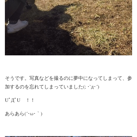
そうです。写真などを撮るのに夢中になってしまって、参
加するのを忘れてしまっていました(; ･`д･´)
UﾟДﾟU ！！
あらあら(´･ω･｀)