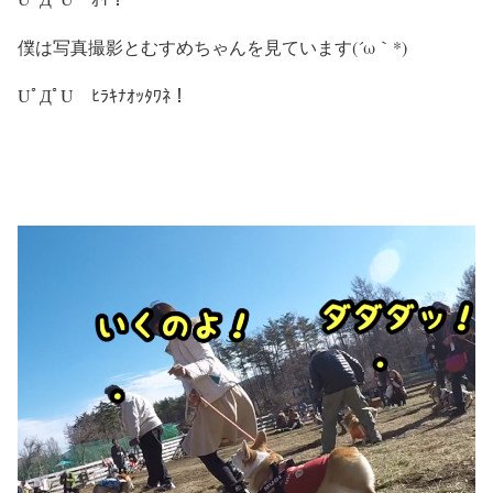
僕は写真撮影とむすめちゃんを見ています(´ω｀*)
UﾟДﾟU ﾋﾗｷﾅｵｯﾀﾜﾈ！