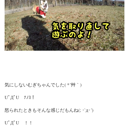
気にしないむぎちゃんでした( *´艸｀)
UﾟДﾟU ﾅﾉﾖ！
怒られたときもそんな感じだもんね(; ･`д･´)
UﾟДﾟU ！！