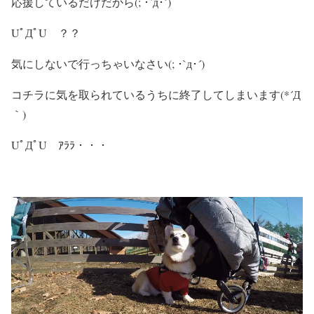
応援しているだけだから(; ･`д･´)
UﾟДﾟU ？？
気にしないで行っちゃいなさい(; ･`д･´)
コチラに気を取られているうちに終了してしまいます(*´Д
｀)
UﾟДﾟU ｱﾗﾗ・・・