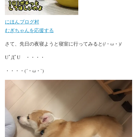
にほんブログ村
むぎちゃんを応援する
さて、先日の夜寝ようと寝室に行ってみると(/・ω・)/
UﾟДﾟU ・・・・
・・・・(´・ω・`)