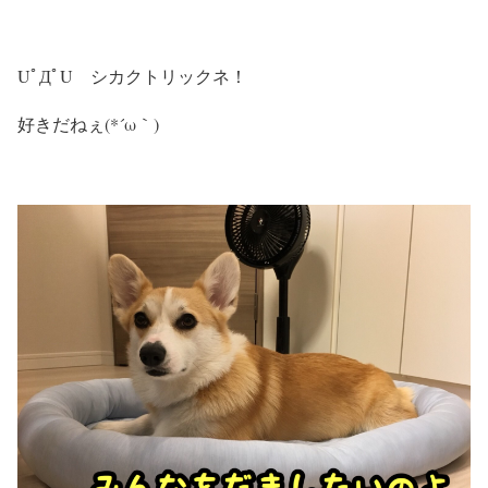
UﾟДﾟU シカクトリックネ！
好きだねぇ(*´ω｀)