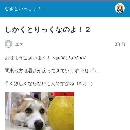
むぎといっしょ！！
しかくとりっくなのよ！２
ユタ
8年前
おはようございます！ヽ(●´∀`)人(´∀`●)ﾉ
関東地方は暑さが戻ってきています_(:З｣ ∠)_
早く涼しくならないもんですかね（*´Д｀）