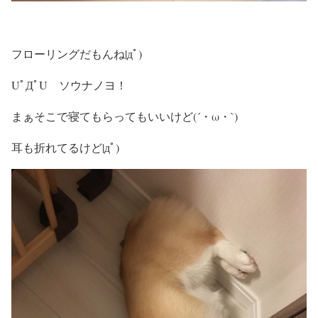
フローリングだもんね|дﾟ)
UﾟДﾟU ソウナノヨ！
まぁそこで寝てもらってもいいけど(´・ω・`)
耳も折れてるけど|дﾟ)