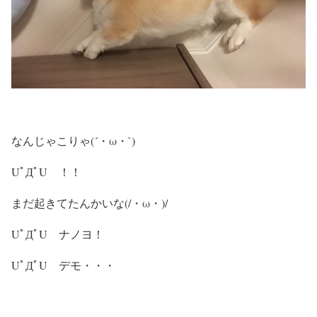
なんじゃこりゃ(´・ω・`)
UﾟДﾟU ！！
まだ起きてたんかいな(/・ω・)/
UﾟДﾟU ナノヨ！
UﾟДﾟU デモ・・・