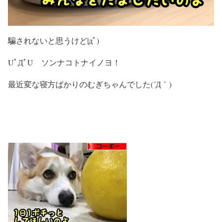
騙されないと思うけど|дﾟ)
UﾟДﾟU ソンナコトナイノヨ！
最近変な寝方ばかりのむぎちゃんでした(´Д｀)