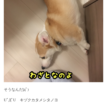
そうなんだ|дﾟ)
UﾟДﾟU キヅクカタメシタノヨ