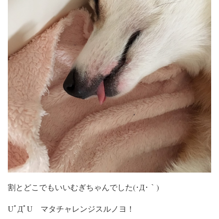
割とどこでもいいむぎちゃんでした(･Д･｀)
UﾟДﾟU マタチャレンジスルノヨ！