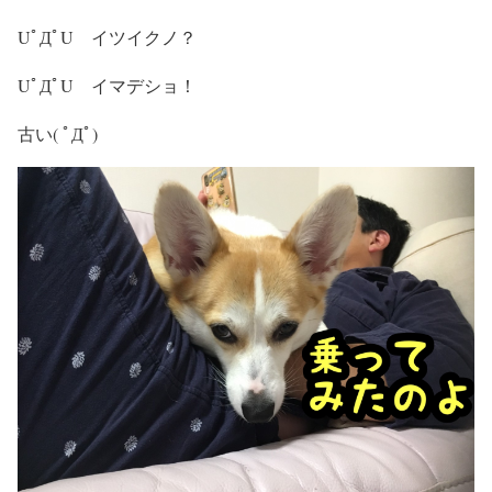
UﾟДﾟU イツイクノ？
UﾟДﾟU イマデショ！
古い( ﾟДﾟ)