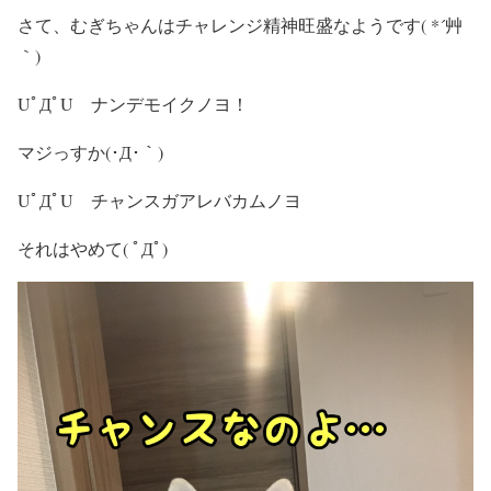
さて、むぎちゃんはチャレンジ精神旺盛なようです( *´艸
｀)
UﾟДﾟU ナンデモイクノヨ！
マジっすか(･Д･｀)
UﾟДﾟU チャンスガアレバカムノヨ
それはやめて( ﾟДﾟ)