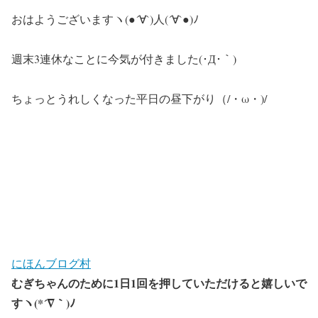
おはようございますヽ(●´∀`)人(´∀`●)ﾉ
週末3連休なことに今気が付きました(･Д･｀)
ちょっとうれしくなった平日の昼下がり（/・ω・)/
にほんブログ村
むぎちゃんのために1日1回を押していただけると嬉しいで
すヽ(*´∇｀)ﾉ