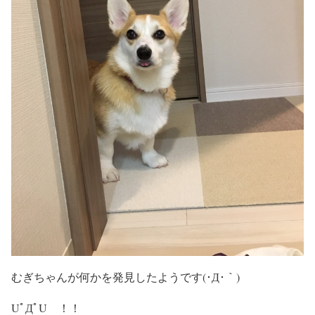
むぎちゃんが何かを発見したようです(･Д･｀)
UﾟДﾟU ！！