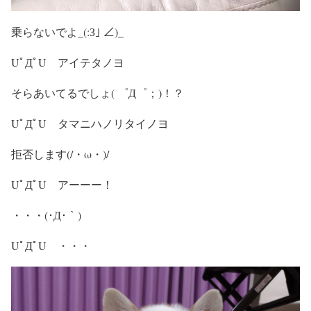
乗らないでよ_(:З｣ ∠)_
UﾟДﾟU アイテタノヨ
そらあいてるでしょ( ゜Д゜；)！？
UﾟДﾟU タマニハノリタイノヨ
拒否します(/・ω・)/
UﾟДﾟU アーーー！
・・・(･Д･｀)
UﾟДﾟU ・・・