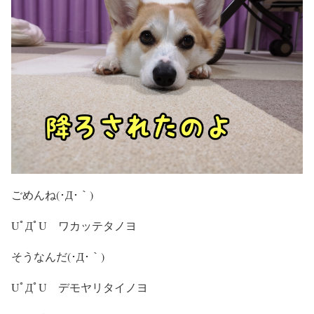
ごめんね(･Д･｀)
UﾟДﾟU ワカッテタノヨ
そうなんだ(･Д･｀)
UﾟДﾟU デモヤリタイノヨ