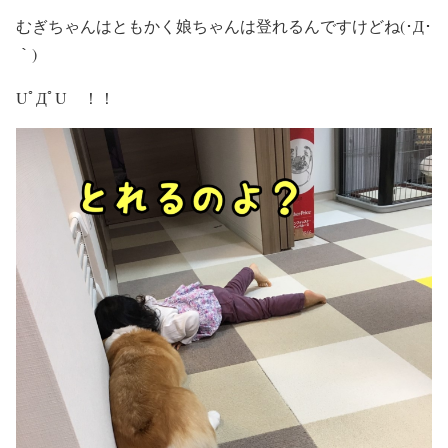
むぎちゃんはともかく娘ちゃんは登れるんですけどね(･Д･
｀)
UﾟДﾟU ！！