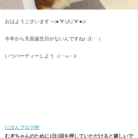
おはようございますヽ(●´∀`)人(´∀`●)ﾉ
今年から天皇誕生日がないんですね(･Д･｀)
いつパーティーしよう（/・ω・)/
にほんブログ村
むぎちゃんのために1日1回を押していただけると嬉しいで