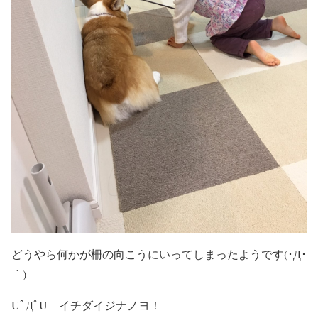
どうやら何かが柵の向こうにいってしまったようです(･Д･
｀)
UﾟДﾟU イチダイジナノヨ！