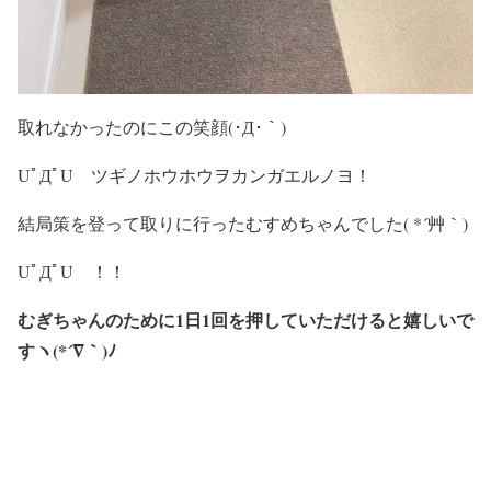
取れなかったのにこの笑顔(･Д･｀)
UﾟДﾟU ツギノホウホウヲカンガエルノヨ！
結局策を登って取りに行ったむすめちゃんでした( *´艸｀)
UﾟДﾟU ！！
むぎちゃんのために1日1回を押していただけると嬉しいで
すヽ(*´∇｀)ﾉ