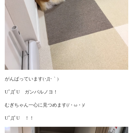
がんばっています(･Д･｀)
UﾟДﾟU ガンバルノヨ！
むぎちゃん一心に見つめます(/・ω・)/
UﾟДﾟU ！！