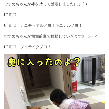
むすめちゃんが棒を持って登場しました(･Д･｀)
UﾟДﾟU ！！
UﾟДﾟU ナニモッテルノヨ！キニナルノヨ！
むすめちゃんが匍匐前進で移動していきます(/・ω・)/
UﾟДﾟU ツイテイクノヨ！