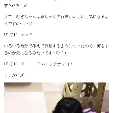
すヽ(*´∇｀)ﾉ
さて、むぎちゃんは娘ちゃんの行動がいちいち気になるよ
うです(/・ω・)/
UﾟДﾟU ナノヨ！
いろいろ自分で考えて行動するようになったので、何をす
るのか気になるみたいです(･Д･｀)
UﾟДﾟU ア、、、アネトシテナノヨ！
まじか( ﾟДﾟ)