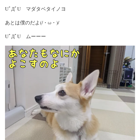
UﾟДﾟU マダタベタイノヨ
あとは僕のだよ(/・ω・)/
UﾟДﾟU ムーーー