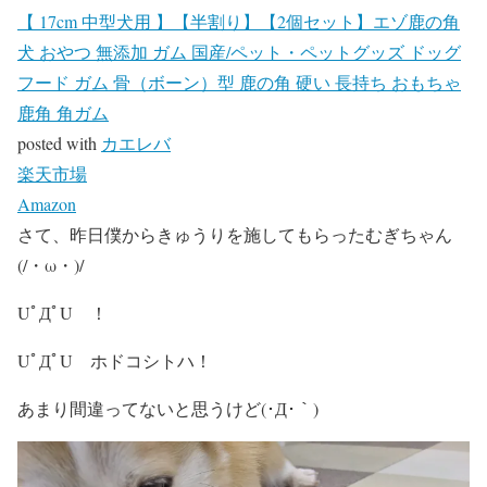
【 17cm 中型犬用 】【半割り】【2個セット】エゾ鹿の角
犬 おやつ 無添加 ガム 国産/ペット・ペットグッズ ドッグ
フード ガム 骨（ボーン）型 鹿の角 硬い 長持ち おもちゃ
鹿角 角ガム
posted with
カエレバ
楽天市場
Amazon
さて、昨日僕からきゅうりを施してもらったむぎちゃん
(/・ω・)/
UﾟДﾟU ！
UﾟДﾟU ホドコシトハ！
あまり間違ってないと思うけど(･Д･｀)