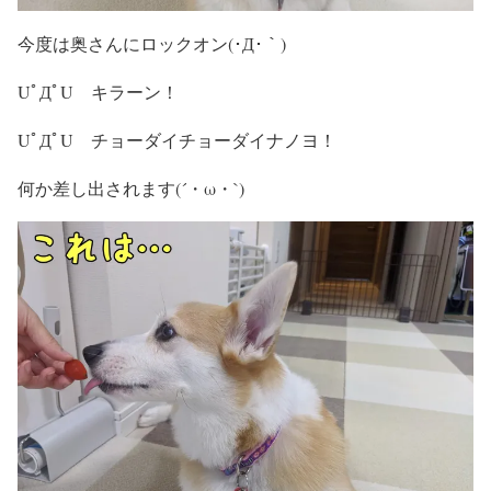
今度は奥さんにロックオン(･Д･｀)
UﾟДﾟU キラーン！
UﾟДﾟU チョーダイチョーダイナノヨ！
何か差し出されます(´・ω・`)