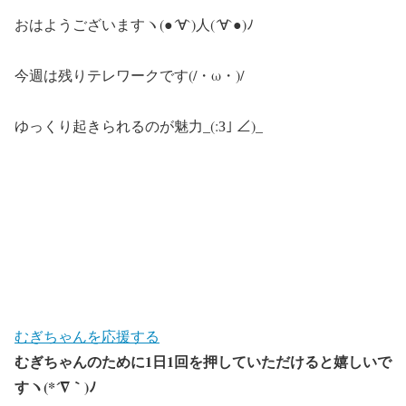
おはようございますヽ(●´∀`)人(´∀`●)ﾉ
今週は残りテレワークです(/・ω・)/
ゆっくり起きられるのが魅力_(:З｣ ∠)_
むぎちゃんを応援する
むぎちゃんのために1日1回を押していただけると嬉しいで
すヽ(*´∇｀)ﾉ