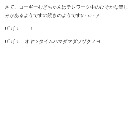
さて、コーギーむぎちゃんはテレワーク中のひそかな楽し
みがあるようですの続きのようです(/・ω・)/
UﾟДﾟU ！！
UﾟДﾟU オヤツタイムハマダマダツヅクノヨ！