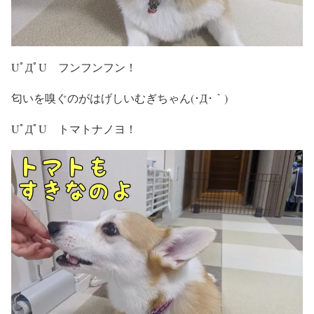
UﾟДﾟU フンフンフン！
匂いを嗅ぐのがはげしいむぎちゃん(･Д･｀)
UﾟДﾟU トマトナノヨ！