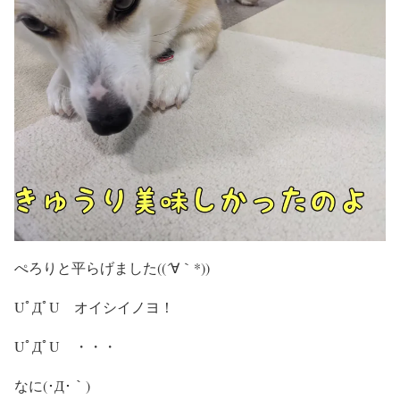
ぺろりと平らげました((´∀｀*))
UﾟДﾟU オイシイノヨ！
UﾟДﾟU ・・・
なに(･Д･｀)