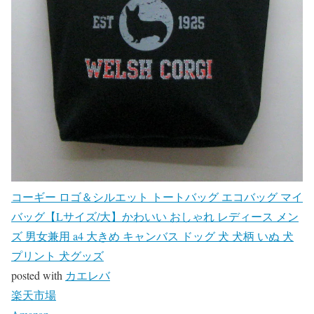
コーギー ロゴ＆シルエット トートバッグ エコバッグ マイ
バッグ【Lサイズ/大】かわいい おしゃれ レディース メン
ズ 男女兼用 a4 大きめ キャンバス ドッグ 犬 犬柄 いぬ 犬
プリント 犬グッズ
posted with
カエレバ
楽天市場