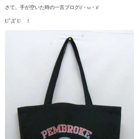
さて、手が空いた時の一言ブログ(/・ω・)/
UﾟДﾟU ！