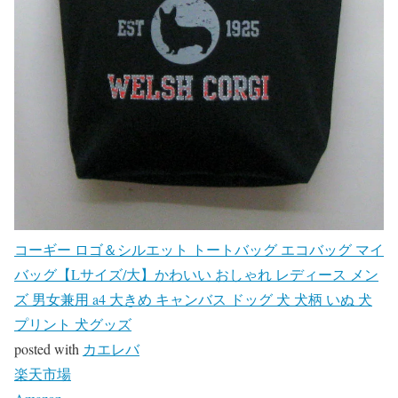
コーギー ロゴ＆シルエット トートバッグ エコバッグ マイ
バッグ【Lサイズ/大】かわいい おしゃれ レディース メン
ズ 男女兼用 a4 大きめ キャンバス ドッグ 犬 犬柄 いぬ 犬
プリント 犬グッズ
posted with
カエレバ
楽天市場