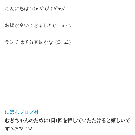
こんにちはヽ(●´∀`)人(´∀`●)ﾉ
お腹が空いてきました(/・ω・)/
ランチは多分真鯛かな_(:З｣ ∠)_
にほんブログ村
むぎちゃんのために1日1回を押していただけると嬉しいで
すヽ(*´∇｀)ﾉ