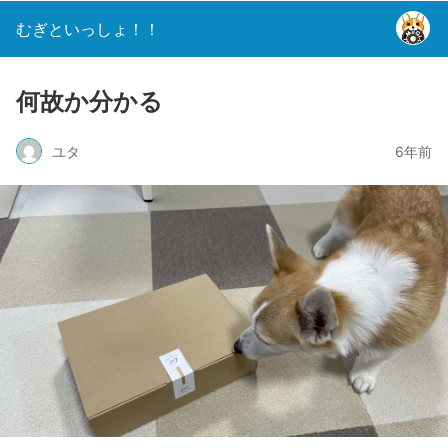
むぎといっしょ！！
何故か分かる
ユタ
6年前