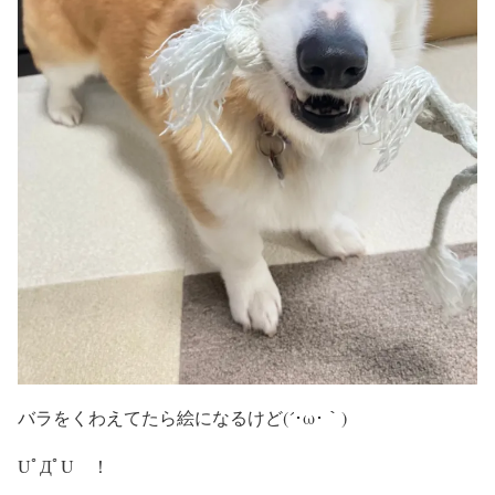
バラをくわえてたら絵になるけど(´･ω･｀)
UﾟДﾟU ！