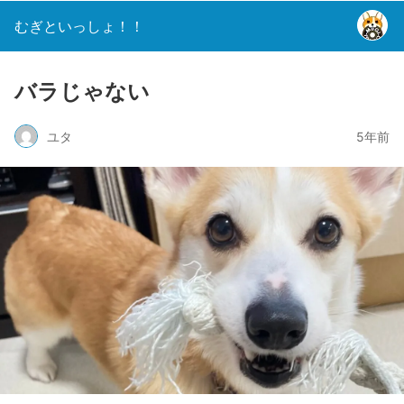
むぎといっしょ！！
バラじゃない
ユタ
5年前