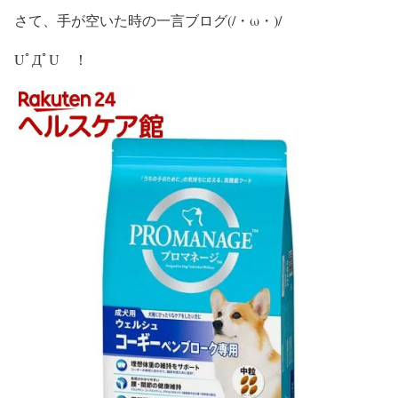
さて、手が空いた時の一言ブログ(/・ω・)/
UﾟДﾟU ！