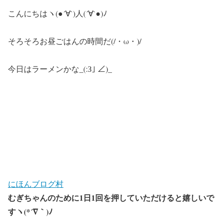
こんにちはヽ(●´∀`)人(´∀`●)ﾉ
そろそろお昼ごはんの時間だ(/・ω・)/
今日はラーメンかな_(:З｣ ∠)_
にほんブログ村
むぎちゃんのために1日1回を押していただけると嬉しいで
すヽ(*´∇｀)ﾉ