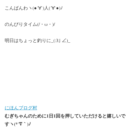
こんばんわヽ(●´∀`)人(´∀`●)ﾉ
のんびりタイム(/・ω・)/
明日はちょっと釣りに_(:З｣ ∠)_
にほんブログ村
むぎちゃんのために1日1回を押していただけると嬉しいで
すヽ(*´∇｀)ﾉ