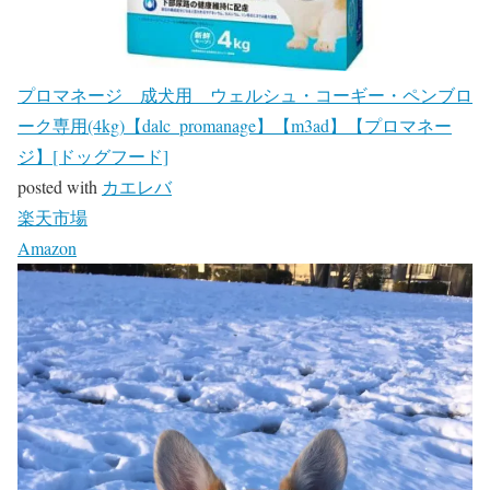
プロマネージ 成犬用 ウェルシュ・コーギー・ペンブロ
ーク専用(4kg)【dalc_promanage】【m3ad】【プロマネー
ジ】[ドッグフード]
posted with
カエレバ
楽天市場
Amazon