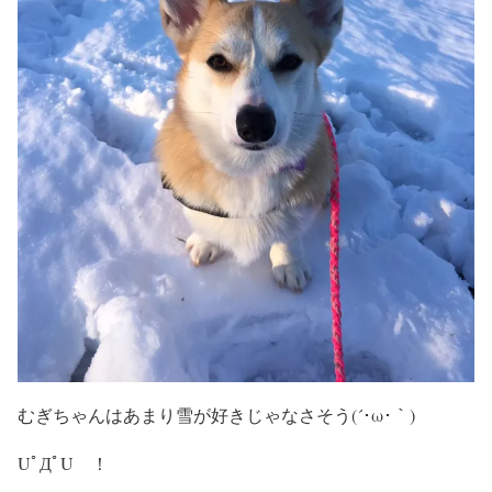
むぎちゃんはあまり雪が好きじゃなさそう(´･ω･｀)
UﾟДﾟU ！