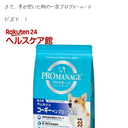
さて、手が空いた時の一言ブログ(/・ω・)/
UﾟДﾟU ！