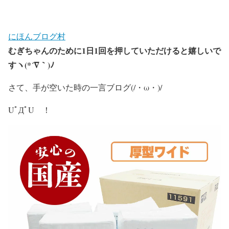
にほんブログ村
むぎちゃんのために
1
日
1
回を押していただけると嬉しいで
すヽ
(*´
∇
｀
)
ﾉ
さて、手が空いた時の一言ブログ(/・ω・)/
UﾟДﾟU ！