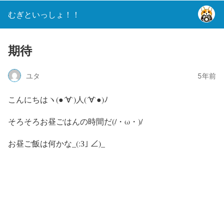
むぎといっしょ！！
期待
ユタ
5年前
こんにちはヽ(●´∀`)人(´∀`●)ﾉ
そろそろお昼ごはんの時間だ(/・ω・)/
お昼ご飯は何かな_(:З｣ ∠)_