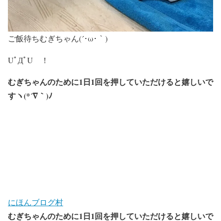
ご飯待ちむぎちゃん(´･ω･｀)
UﾟДﾟU ！
むぎちゃんのために
1
日
1
回を押していただけると嬉しいで
すヽ
(*´
∇
｀
)
ﾉ
にほんブログ村
むぎちゃんのために
1
日
1
回を押していただけると嬉しいで