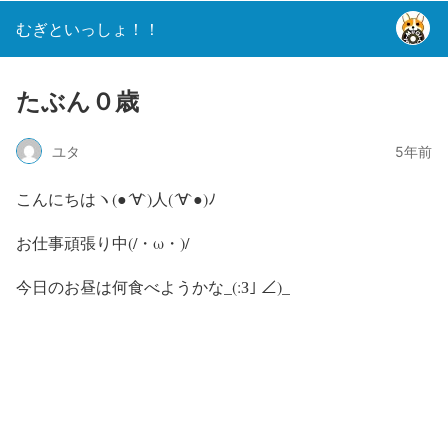
むぎといっしょ！！
たぶん０歳
ユタ
5年前
こんにちはヽ(●´∀`)人(´∀`●)ﾉ
お仕事頑張り中(/・ω・)/
今日のお昼は何食べようかな_(:З｣ ∠)_