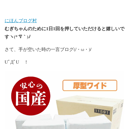
にほんブログ村
むぎちゃんのために
1
日
1
回を押していただけると嬉しいで
すヽ
(*´
∇
｀
)
ﾉ
さて、手が空いた時の一言ブログ(/・ω・)/
UﾟДﾟU ！