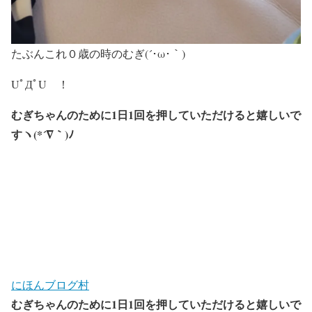
たぶんこれ０歳の時のむぎ(´･ω･｀)
UﾟДﾟU ！
むぎちゃんのために
1
日
1
回を押していただけると嬉しいで
すヽ
(*´
∇
｀
)
ﾉ
にほんブログ村
むぎちゃんのために
1
日
1
回を押していただけると嬉しいで