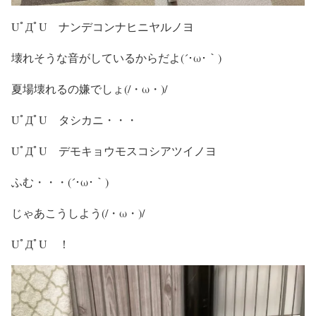
UﾟДﾟU ナンデコンナヒニヤルノヨ
壊れそうな音がしているからだよ(´･ω･｀)
夏場壊れるの嫌でしょ(/・ω・)/
UﾟДﾟU タシカニ・・・
UﾟДﾟU デモキョウモスコシアツイノヨ
ふむ・・・(´･ω･｀)
じゃあこうしよう(/・ω・)/
UﾟДﾟU ！