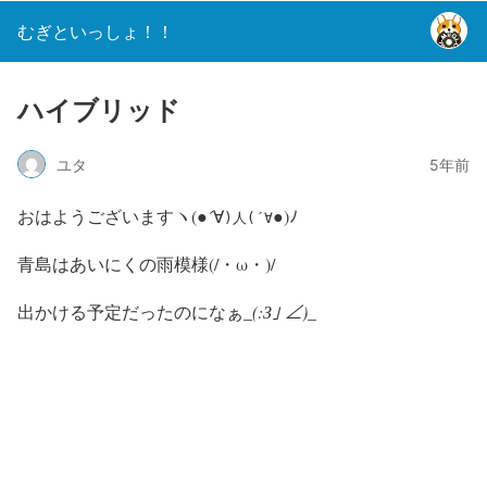
むぎといっしょ！！
ハイブリッド
ユタ
5年前
おはようございますヽ(●´∀
●)ﾉ
)人(´∀
青島はあいにくの雨模様(/・ω・)/
出かける予定だったのになぁ_
(:З｣ ∠)_