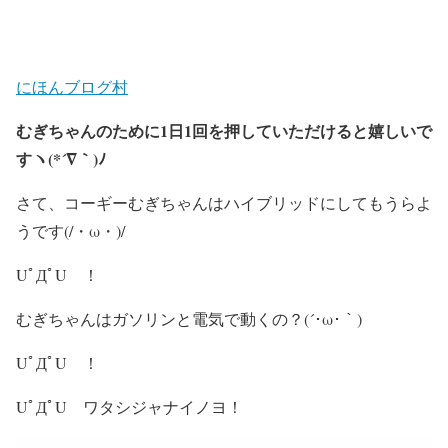
にほんブログ村
むぎちゃんのために1日1回を押していただけると嬉しいで
すヽ(*´∇｀)ﾉ
さて、コーギーむぎちゃんはハイブリッドにしてもうらよ
うです(/・ω・)/
UﾟДﾟU ！
むぎちゃんはガソリンと電気で動くの？(´･ω･｀)
UﾟДﾟU ！
UﾟДﾟU ワタシジャナイノヨ！