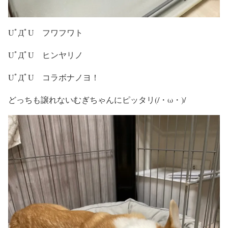
UﾟДﾟU フワフワト
UﾟДﾟU ヒンヤリノ
UﾟДﾟU コラボナノヨ！
どっちも譲れないむぎちゃんにピッタリ(/・ω・)/