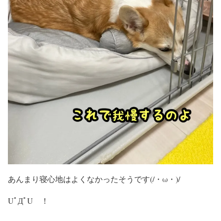
あんまり寝心地はよくなかったそうです(/・ω・)/
UﾟДﾟU ！