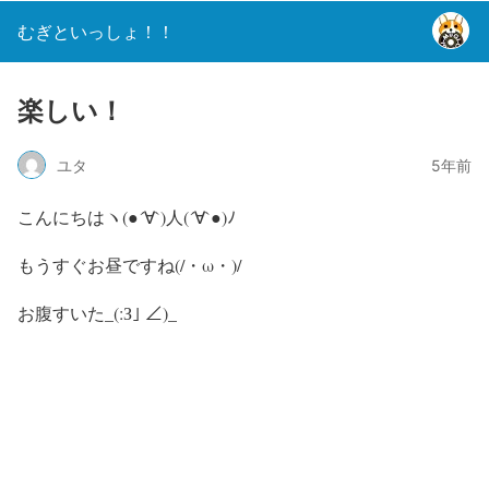
むぎといっしょ！！
楽しい！
ユタ
5年前
こんにちはヽ(●´∀`)人(´∀`●)ﾉ
もうすぐお昼ですね(/・ω・)/
お腹すいた_(:З｣ ∠)_