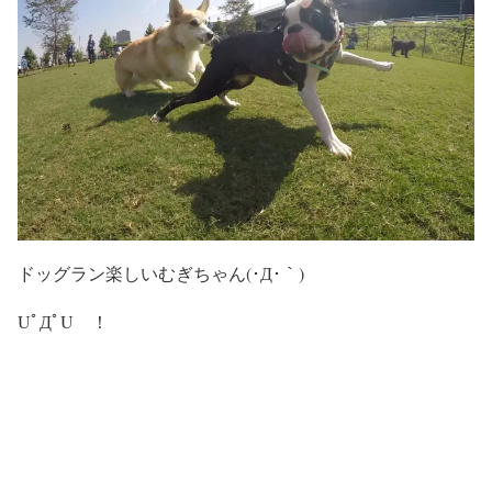
ドッグラン楽しいむぎちゃん(･Д･｀)
UﾟДﾟU ！