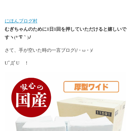
にほんブログ村
むぎちゃんのために
1
日
1
回を押していただけると嬉しいで
すヽ
(*´
∇
｀
)
ﾉ
さて、手が空いた時の一言ブログ(/・ω・)/
UﾟДﾟU ！