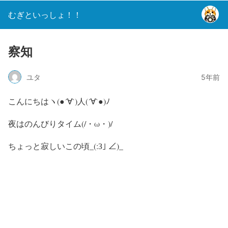
むぎといっしょ！！
察知
ユタ
5年前
こんにちはヽ(●´∀`)人(´∀`●)ﾉ
夜はのんびりタイム(/・ω・)/
ちょっと寂しいこの頃_(:З｣ ∠)_