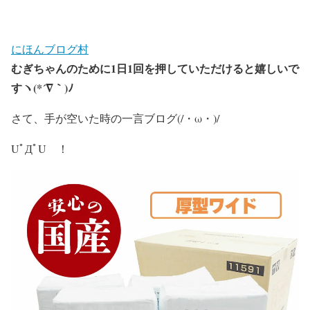
にほんブログ村
むぎちゃんのために
1
日
1
回を押していただけると嬉しいで
すヽ
(*´
∇
｀
)
ﾉ
さて、手が空いた時の一言ブログ(/・ω・)/
UﾟДﾟU ！