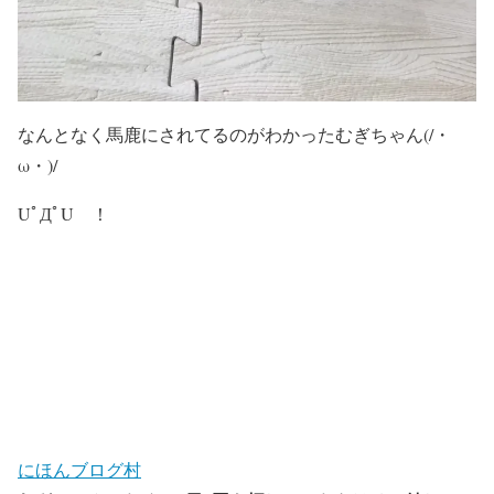
なんとなく馬鹿にされてるのがわかったむぎちゃん(/・
ω・)/
UﾟДﾟU ！
にほんブログ村