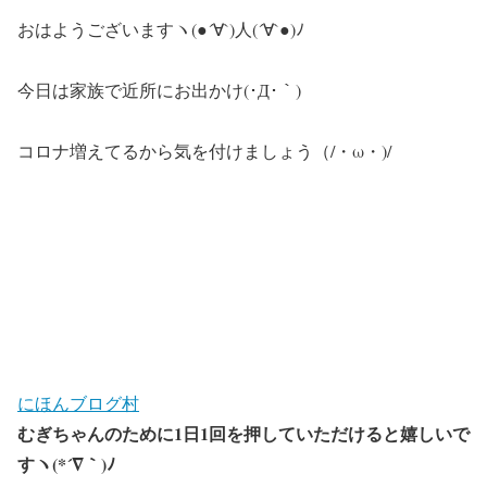
おはようございますヽ(●´∀`)人(´∀`●)ﾉ
今日は家族で近所にお出かけ(･Д･｀)
コロナ増えてるから気を付けましょう（/・ω・)/
にほんブログ村
むぎちゃんのために1日1回を押していただけると嬉しいで
すヽ(*´∇｀)ﾉ