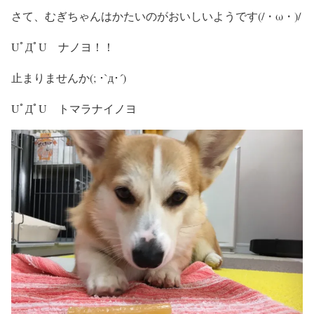
さて、むぎちゃんはかたいのがおいしいようです(/・ω・)/
UﾟДﾟU ナノヨ！！
止まりませんか(; ･`д･´)
UﾟДﾟU トマラナイノヨ