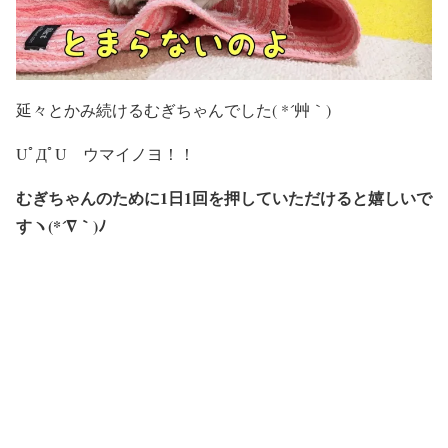
延々とかみ続けるむぎちゃんでした( *´艸｀)
UﾟДﾟU ウマイノヨ！！
むぎちゃんのために1日1回を押していただけると嬉しいで
すヽ(*´∇｀)ﾉ