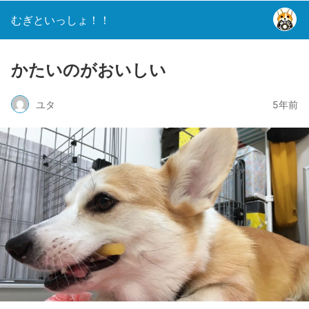
むぎといっしょ！！
かたいのがおいしい
ユタ
5年前