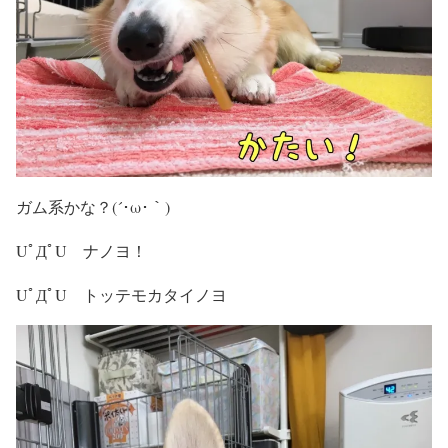
ガム系かな？(´･ω･｀)
UﾟДﾟU ナノヨ！
UﾟДﾟU トッテモカタイノヨ