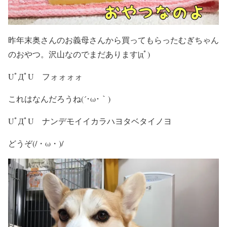
昨年末奥さんのお義母さんから買ってもらったむぎちゃん
のおやつ。沢山なのでまだあります|дﾟ)
UﾟДﾟU フォォォォ
これはなんだろうね(´･ω･｀)
UﾟДﾟU ナンデモイイカラハヨタベタイノヨ
どうぞ(/・ω・)/