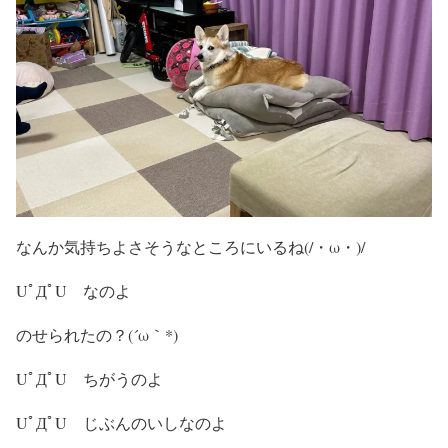
なんか気持ちよさそうなところにいるね(/・ω・)/
UﾟДﾟU なのよ
のせられたの？(´ω｀*)
UﾟДﾟU ちがうのよ
UﾟДﾟU じぶんのいしなのよ