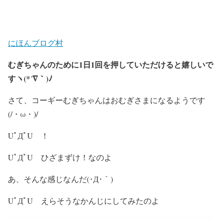
にほんブログ村
むぎちゃんのために1日1回を押していただけると嬉しいで
すヽ(*´∇｀)ﾉ
さて、コーギーむぎちゃんはおむぎさまになるようです
(/・ω・)/
UﾟДﾟU ！
UﾟДﾟU ひざまずけ！なのよ
あ、そんな感じなんだ(･Д･｀)
UﾟДﾟU えらそうなかんじにしてみたのよ