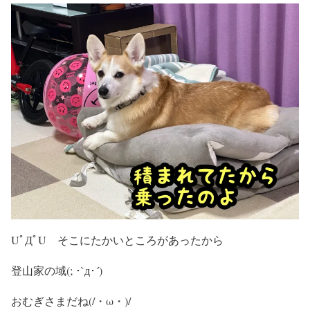
UﾟДﾟU そこにたかいところがあったから
登山家の域(; ･`д･´)
おむぎさまだね(/・ω・)/