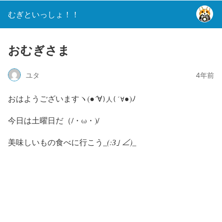
むぎといっしょ！！
おむぎさま
ユタ
4年前
おはようございますヽ(●´∀
●)ﾉ
)人(´∀
今日は土曜日だ（/・ω・)/
美味しいもの食べに行こう_
(:З｣ ∠)_