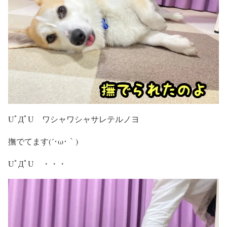
UﾟДﾟU ワシャワシャサレテルノヨ
撫でてます(´･ω･｀)
UﾟДﾟU ・・・