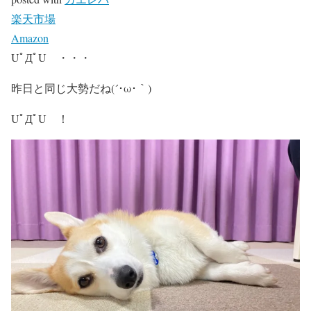
楽天市場
Amazon
UﾟДﾟU ・・・
昨日と同じ大勢だね(´･ω･｀)
UﾟДﾟU ！