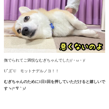
撫でられてご満悦なむぎちゃんでした(/・ω・)/
UﾟДﾟU モットナデルノヨ！！
むぎちゃんのために1日1回を押していただけると嬉しいで
すヽ(*´∇｀)ﾉ