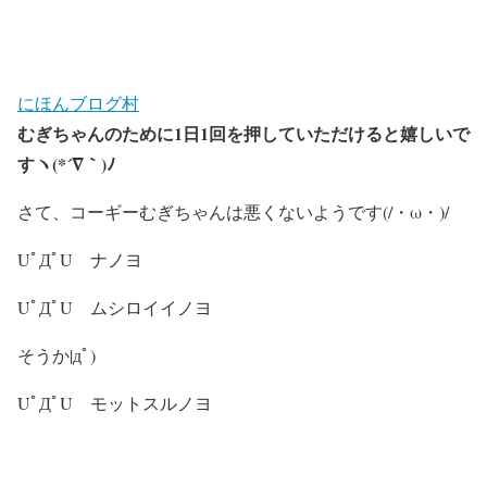
にほんブログ村
むぎちゃんのために1日1回を押していただけると嬉しいで
すヽ(*´∇｀)ﾉ
さて、コーギーむぎちゃんは悪くないようです(/・ω・)/
UﾟДﾟU ナノヨ
UﾟДﾟU ムシロイイノヨ
そうか|дﾟ)
UﾟДﾟU モットスルノヨ