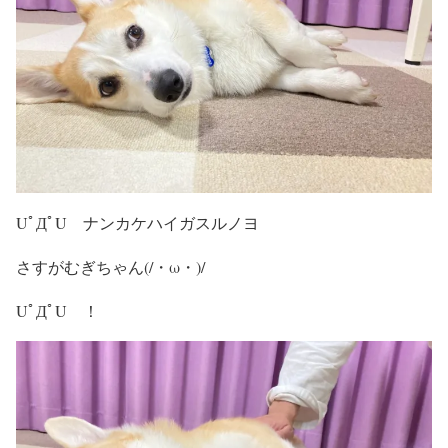
UﾟДﾟU ナンカケハイガスルノヨ
さすがむぎちゃん(/・ω・)/
UﾟДﾟU ！