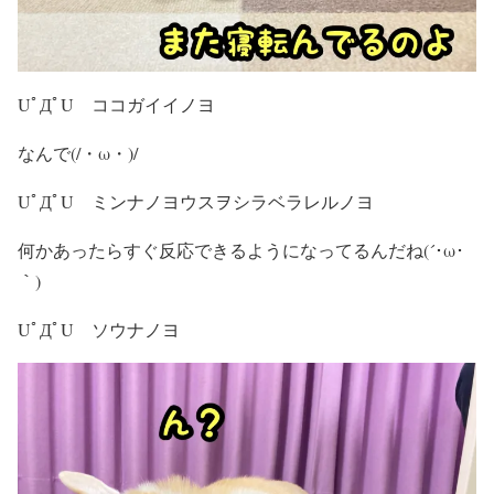
UﾟДﾟU ココガイイノヨ
なんで(/・ω・)/
UﾟДﾟU ミンナノヨウスヲシラベラレルノヨ
何かあったらすぐ反応できるようになってるんだね(´･ω･
｀)
UﾟДﾟU ソウナノヨ