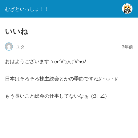
むぎといっしょ！！
いいね
ユタ
3年前
おはようございますヽ(●´∀`)人(´∀`●)ﾉ
日本はそろそろ株主総会とかの季節ですね(/・ω・)/
もう長いこと総会の仕事してないなぁ_(:З｣ ∠)_