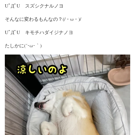
UﾟДﾟU スズシクナルノヨ
そんなに変わるもんなの？(/・ω・)/
UﾟДﾟU キモチハダイジナノヨ
たしかに(´･ω･｀)