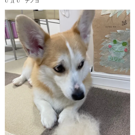
UﾟДﾟU ナノヨ