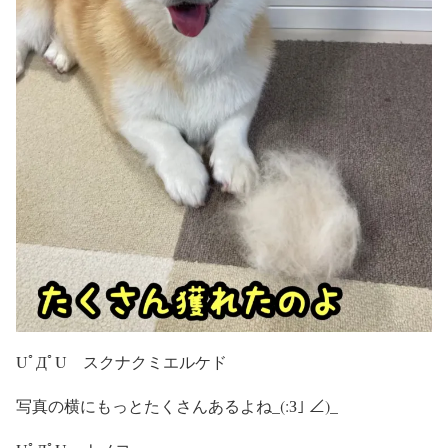
UﾟДﾟU スクナクミエルケド
写真の横にもっとたくさんあるよね_(:З｣ ∠)_