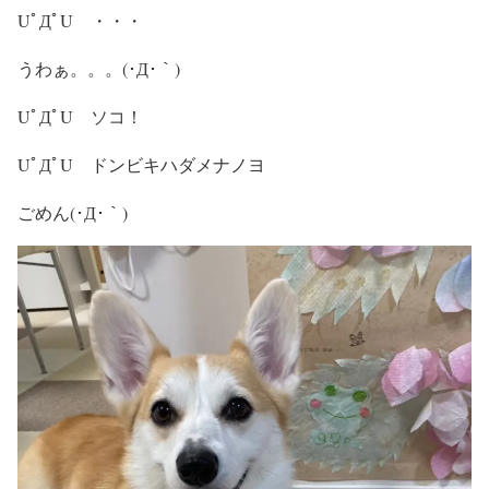
UﾟДﾟU ・・・
うわぁ。。。(･Д･｀)
UﾟДﾟU ソコ！
UﾟДﾟU ドンビキハダメナノヨ
ごめん(･Д･｀)