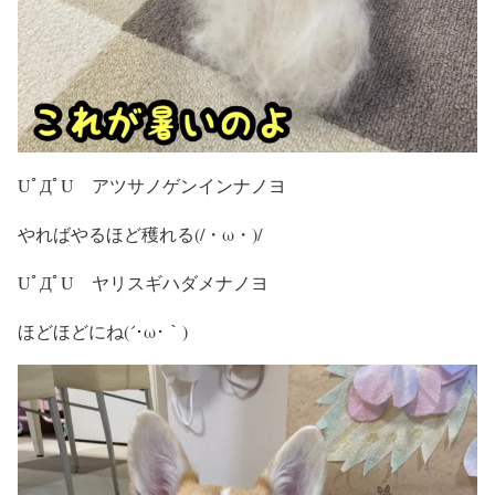
UﾟДﾟU アツサノゲンインナノヨ
やればやるほど穫れる(/・ω・)/
UﾟДﾟU ヤリスギハダメナノヨ
ほどほどにね(´･ω･｀)