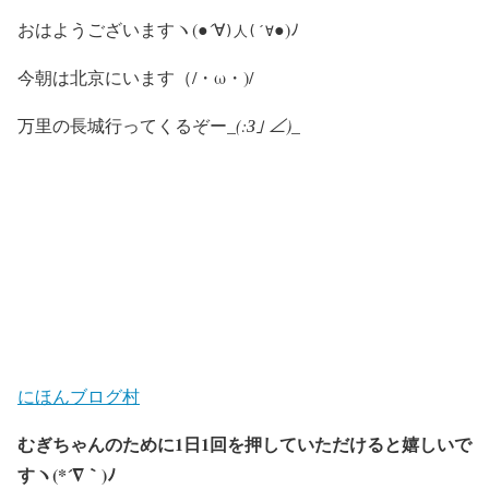
おはようございますヽ(●´∀
●)ﾉ
)人(´∀
今朝は北京にいます（/・ω・)/
万里の長城行ってくるぞー_
(:З｣ ∠)_
にほんブログ村
むぎちゃんのために1日1回を押していただけると嬉しいで
すヽ(*´∇｀)ﾉ