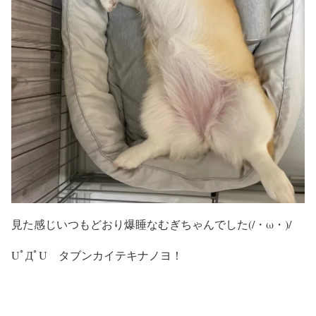
見た感じいつもどおり爆睡なむぎちゃんでした(/・ω・)/
UﾟДﾟU タブンカイテキナノヨ！