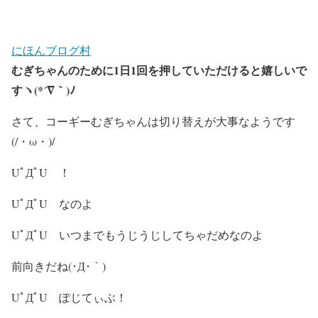
にほんブログ村
むぎちゃんのために1日1回を押していただけると嬉しいで
すヽ(*´∇｀)ﾉ
さて、コーギーむぎちゃんは切り替えが大事なようです
(/・ω・)/
UﾟДﾟU ！
UﾟДﾟU なのよ
UﾟДﾟU いつまでもうじうじしてちゃだめなのよ
前向きだね(･Д･｀)
UﾟДﾟU ぽじてぃぶ！