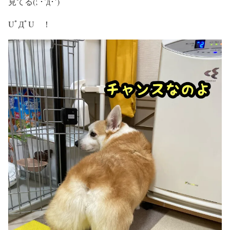
見てる(; ･`д･´)
UﾟДﾟU ！