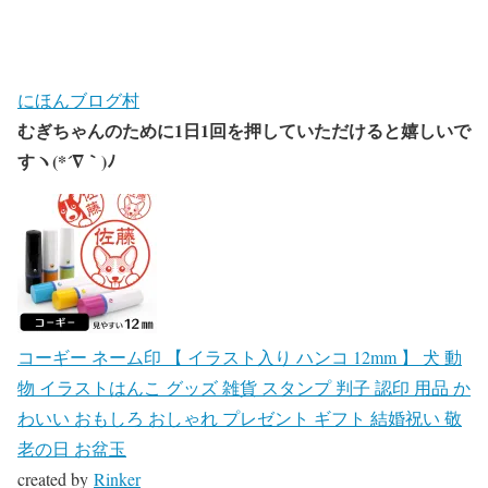
にほんブログ村
むぎちゃんのために1日1回を押していただけると嬉しいで
すヽ(*´∇｀)ﾉ
コーギー ネーム印 【 イラスト入り ハンコ 12mm 】 犬 動
物 イラストはんこ グッズ 雑貨 スタンプ 判子 認印 用品 か
わいい おもしろ おしゃれ プレゼント ギフト 結婚祝い 敬
老の日 お盆玉
created by
Rinker