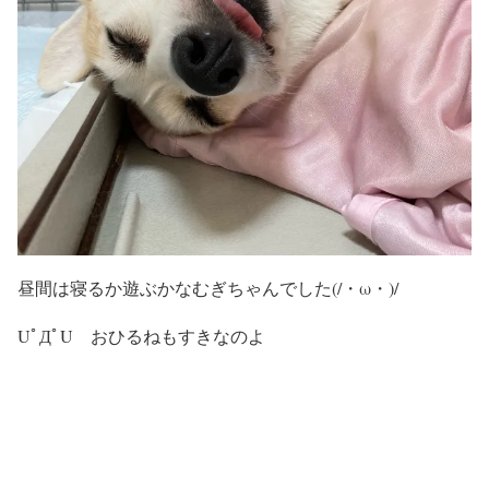
昼間は寝るか遊ぶかなむぎちゃんでした(/・ω・)/
UﾟДﾟU おひるねもすきなのよ