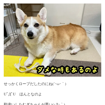
せっかくロープだしたのにね(´･ω･｀)
UﾟДﾟU ほんとなのよ
勘違いしたむぎちゃんが悪い(･Д･｀)