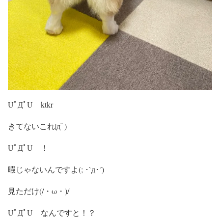
UﾟДﾟU ktkr
きてないこれ|дﾟ)
UﾟДﾟU ！
暇じゃないんですよ(; ･`д･´)
見ただけ(/・ω・)/
UﾟДﾟU なんですと！？