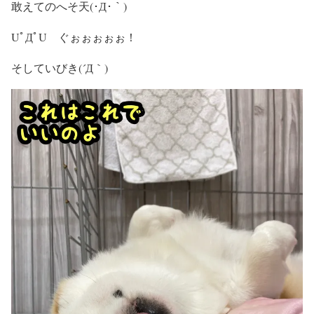
敢えてのへそ天(･Д･｀)
UﾟДﾟU ぐぉぉぉぉぉ！
そしていびき(´Д｀)