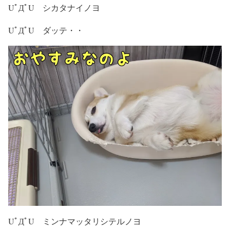
UﾟДﾟU シカタナイノヨ
UﾟДﾟU ダッテ・・
UﾟДﾟU ミンナマッタリシテルノヨ