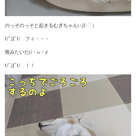
のっそのっそと起きるむぎちゃん(･Д･｀)
UﾟДﾟU フィ・・・
熊みたいだ(/・ω・)/
UﾟДﾟU ！！