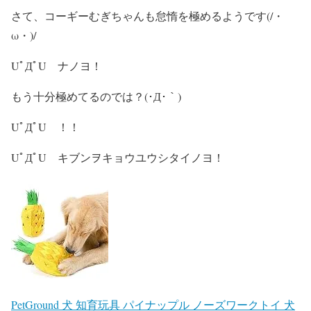
さて、コーギーむぎちゃんも怠惰を極めるようです(/・
ω・)/
UﾟДﾟU ナノヨ！
もう十分極めてるのでは？(･Д･｀)
UﾟДﾟU ！！
UﾟДﾟU キブンヲキョウユウシタイノヨ！
PetGround 犬 知育玩具 パイナップル ノーズワークトイ 犬