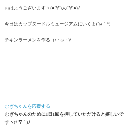
おはようございますヽ(●´∀`)人(´∀`●)ﾉ
今日はカップヌードルミュージアムにいくよ(´ω｀*)
チキンラーメンを作る（/・ω・)/
むぎちゃんを応援する
むぎちゃんのために1日1回を押していただけると嬉しいで
すヽ(*´∇｀)ﾉ