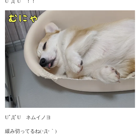
UﾟДﾟU ！！
UﾟДﾟU ネムイノヨ
緩み切ってるね(･Д･｀)