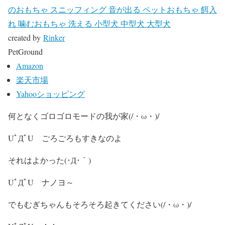
のおもちゃ スニッフィング 音が出る ペットおもちゃ 餌入
れ 噛むおもちゃ 洗える 小型犬 中型犬 大型犬
created by
Rinker
PetGround
Amazon
楽天市場
Yahooショッピング
何となくゴロゴロモードの我が家(/・ω・)/
UﾟДﾟU ごろごろもすきなのよ
それはよかった(･Д･｀)
UﾟДﾟU ナノヨ～
でもむぎちゃんもそろそろ起きてください(/・ω・)/