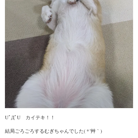
UﾟДﾟU カイテキ！！
結局ごろごろするむぎちゃんでした( *´艸｀)