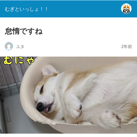
むぎといっしょ！！
怠惰ですね
ユタ
2年前