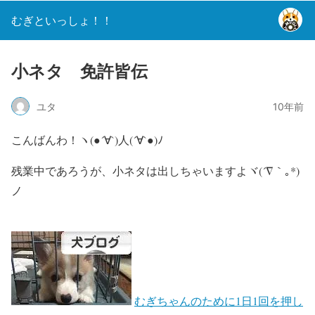
むぎといっしょ！！
小ネタ 免許皆伝
ユタ
10年前
こんばんわ！ヽ(●´∀`)人(´∀`●)ﾉ
残業中であろうが、小ネタは出しちゃいますよヾ(´∇｀｡*)
ノ
むぎちゃんのために1日1回を押し