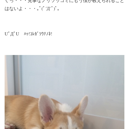
ぐっ・・・見事なノリツッコミにもう僕が教えられること
はないよ・・・｡ﾟ(ﾟ´Д`ﾟ)ﾟ｡
UﾟДﾟU ﾊｯ!ｺﾚｶﾞｿｳﾅﾉﾈ!