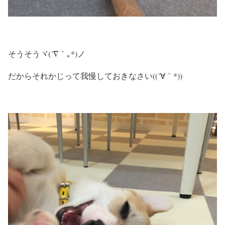
そうそうヾ(´∇｀｡*)ノ
だからそれかじって我慢しておきなさい((´∀｀*))