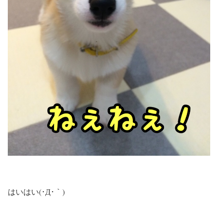
はいはい(･Д･｀)