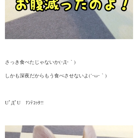
さっき食べたじゃないか(･Д･｀)
しかも深夜だからもう食べさせないよ(´･ω･｀)
UﾟДﾟU ﾅﾝﾃｺｯﾀ!!