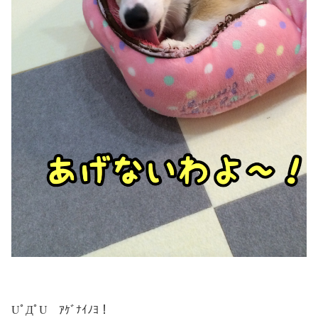
UﾟДﾟU ｱｹﾞﾅｲﾉﾖ！