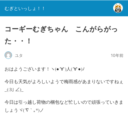
むぎといっしょ！！
コーギーむぎちゃん こんがらがっ
た・・！
ユタ
10年前
おはようございます！ヽ(●´∀`)人(´∀`●)ﾉ
今日も天気がよろしいようで梅雨感があまりないですねぇ
_(:З｣ ∠)_
今日は引っ越し荷物の梱包など忙しいので頑張っていきま
しょうヾ(´∇｀｡*)ノ