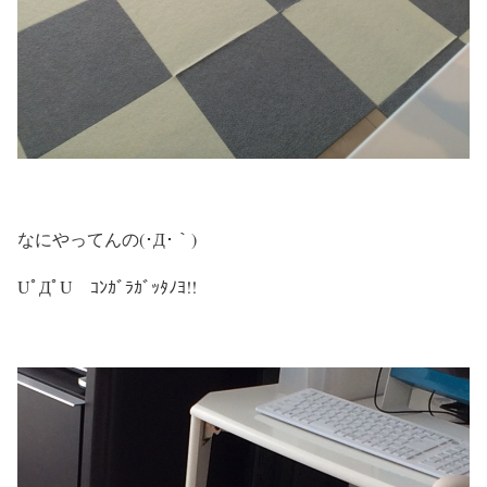
なにやってんの(･Д･｀)
UﾟДﾟU ｺﾝｶﾞﾗｶﾞｯﾀﾉﾖ!!