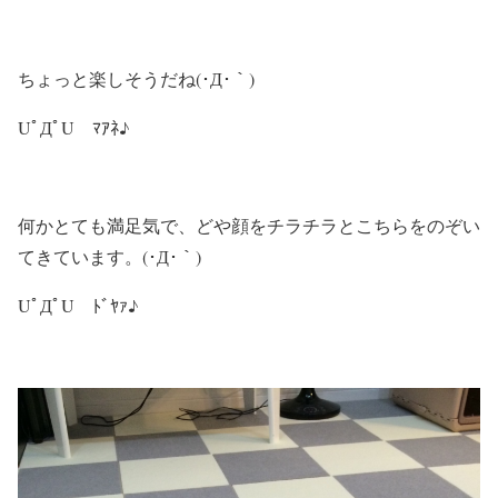
ちょっと楽しそうだね(･Д･｀)
UﾟДﾟU ﾏｱﾈ♪
何かとても満足気で、どや顔をチラチラとこちらをのぞい
てきています。(･Д･｀)
UﾟДﾟU ﾄﾞﾔｧ♪