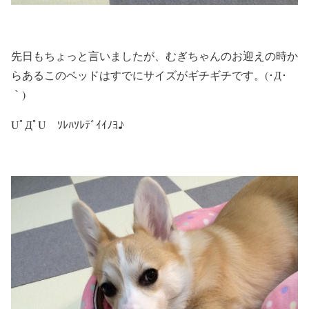
先日もちょっと言いましたが、むぎちゃんのお迎えの時か
らあるこのベッドはすでにサイズがギチギチです。(･Д･
｀)
UﾟДﾟU ｿﾚﾊｿﾚﾃﾞｲｲﾉﾖ♪