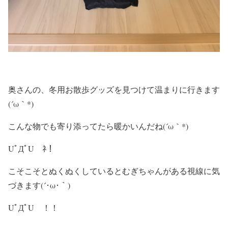
奥さんの、冬用お散歩グッズを見つけて温まりに行きます
(´ω｀*)
こんな物でも寄り添ってたら暖かいんだね(´ω｀*)
UﾟДﾟU ﾈ！
こそこそとぬくぬくしているとむぎちゃんがある視線に気
づきます(´･ω･｀)
UﾟДﾟU ！！