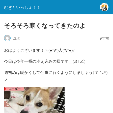
むぎといっしょ！！
そろそろ寒くなってきたのよ
ユタ
9年前
おはようございます！ヽ(●´∀`)人(´∀`●)ﾉ
今日は今年一番の冷え込みの様です＿(:З｣ ∠)_
週初めは暖かくして仕事に行くようにしましょう(´∇｀｡*)
ノ