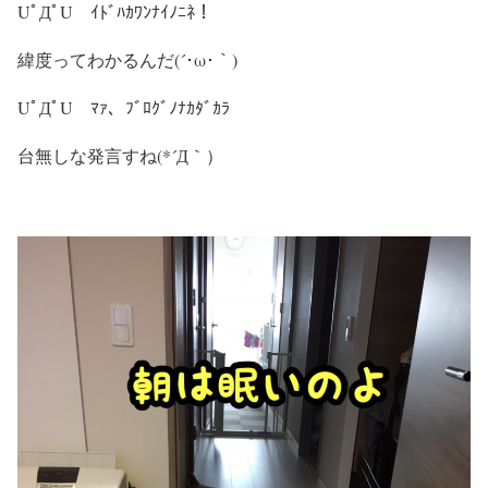
UﾟДﾟU ｲﾄﾞﾊｶﾜﾝﾅｲﾉﾆﾈ！
緯度ってわかるんだ(´･ω･｀)
UﾟДﾟU ﾏｧ、ﾌﾞﾛｸﾞﾉﾅｶﾀﾞｶﾗ
台無しな発言すね(*´Д｀）