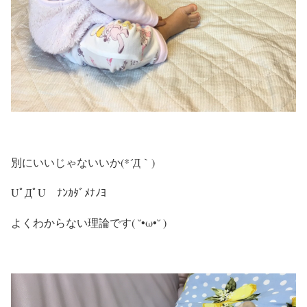
別にいいじゃないいか(*´Д｀)
UﾟДﾟU ﾅﾝｶﾀﾞﾒﾅﾉﾖ
よくわからない理論です( ˘•ω•˘ )