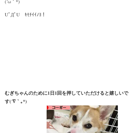
(´ω｀*)
UﾟДﾟU ｷﾓﾁｲｲﾉﾖ！
むぎちゃんのために1日1回を押していただけると嬉しいで
す(´∇｀｡*)