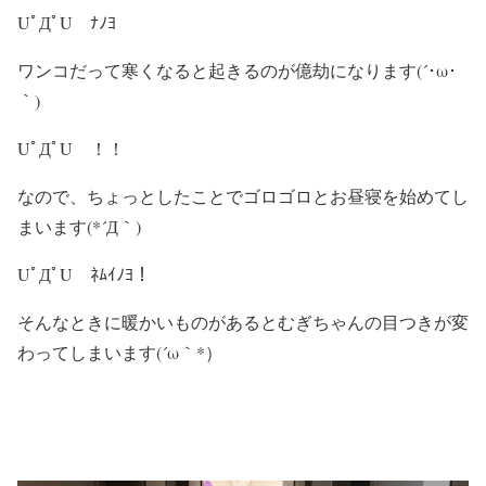
UﾟДﾟU ﾅﾉﾖ
ワンコだって寒くなると起きるのが億劫になります(´･ω･
｀)
UﾟДﾟU ！！
なので、ちょっとしたことでゴロゴロとお昼寝を始めてし
まいます(*´Д｀)
UﾟДﾟU ﾈﾑｲﾉﾖ！
そんなときに暖かいものがあるとむぎちゃんの目つきが変
わってしまいます(´ω｀*）