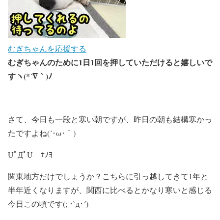
むぎちゃんを応援する
むぎちゃんのために1日1回を押していただけると嬉しいで
すヽ(*´∇｀)ﾉ
さて、今日も一段と寒い朝ですが、昨日の朝も結構寒かっ
たですよね(´･ω･｀)
UﾟДﾟU ﾅﾉﾖ
関東地方だけでしょうか？こちらに引っ越してきて1年と
半年近くなりますが、関西に比べるとかなり寒いと感じる
今日この頃です(; ･`д･´)