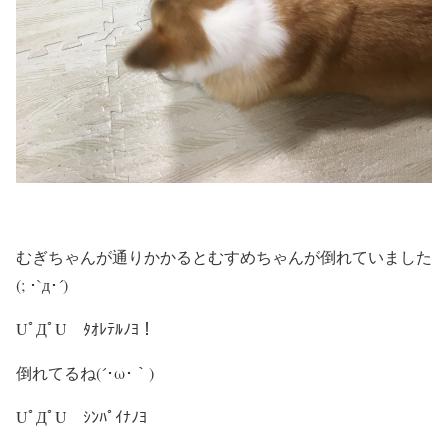
むぎちゃんが通りかかるとむすめちゃんが倒れていました
(; ･`д･´)
UﾟДﾟU ﾀｵﾚﾃﾙﾉﾖ！
倒れてるね(´･ω･｀)
UﾟДﾟU ｼﾝﾊﾟｲﾅﾉﾖ