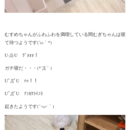
むすめちゃんがふわふわを満喫している間むぎちゃんは寝
て待つようです(´ω｀*)
U-Д-U ｸﾞｫｫｫ！
ガチ寝だ・・・(*´Д｀)
UﾟДﾟU ﾊｯ！！
UﾟДﾟU ﾅﾝｶｸﾗｲﾉﾖ
起きたようです(´･ω･｀)