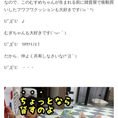
なので、このむすめちゃんが生まれる前に雑貨屋で衝動買
いしたフワフワクッションも大好きです(´ω｀*)
UﾟДﾟU ♪
むぎちゃんも大好きです(´･ω･｀)
UﾟДﾟU ﾜﾀｻﾅｲﾉﾖ！
だから、仲よく共有しなさいな(*´Д｀)
UﾟДﾟU ・・・