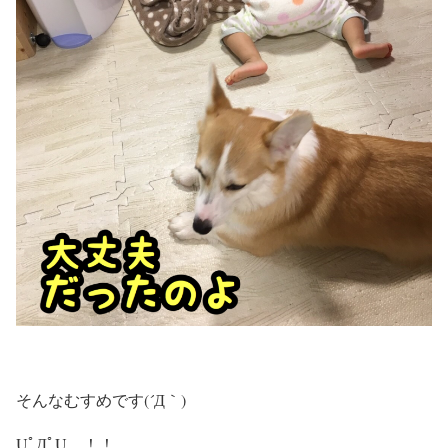
そんなむすめです(´Д｀)
UﾟДﾟU ！！