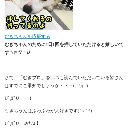
むぎちゃんを応援する
むぎちゃんのために1日1回を押していただけると嬉しいで
すヽ(*´∇｀)ﾉ
さて、「むぎブロ」をいつも読んでいただいている皆さん
はすでにご承知でしょうが・・・(; ･`д･´)
UﾟДﾟU ！！
むぎちゃんはふわふわが大好きです(´ω｀*)
UﾟДﾟU ｽｷﾅﾉﾖ！