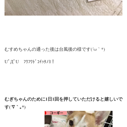
むすめちゃんの通った後は台風後の様です(´ω｀*)
UﾟДﾟU ﾌﾜﾌﾜﾄﾞｺｲｯﾀﾉﾖ！
むぎちゃんのために1日1回を押していただけると嬉しいで
す(´∇｀｡*)