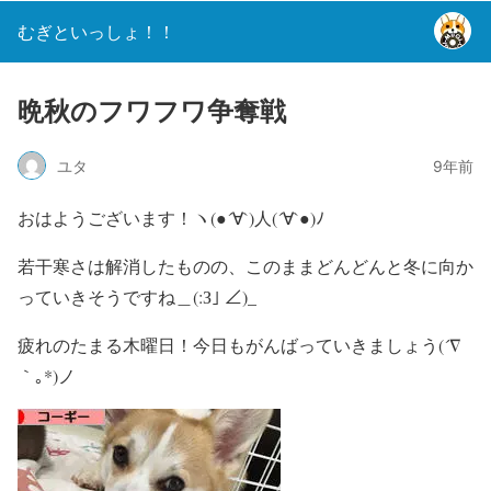
むぎといっしょ！！
晩秋のフワフワ争奪戦
ユタ
9年前
おはようございます！ヽ(●´∀`)人(´∀`●)ﾉ
若干寒さは解消したものの、このままどんどんと冬に向か
っていきそうですね＿(:З｣ ∠)_
疲れのたまる木曜日！今日もがんばっていきましょう(´∇
｀｡*)ノ