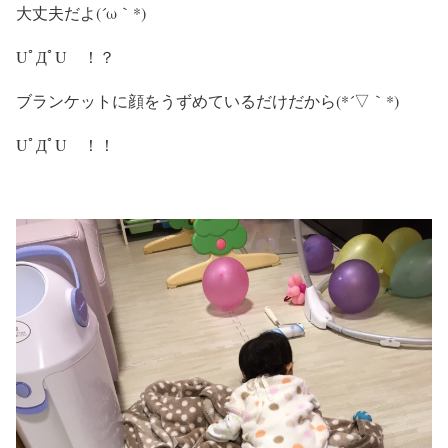
大丈夫だよ(´ω｀*)
UﾟДﾟU ！？
ブランケットに顔をうずめているだけだから(*´▽｀*)
UﾟДﾟU ！！