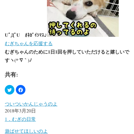
UﾟДﾟU ｵﾈｶﾞｲｼﾏｽ♪
むぎちゃんを応援する
むぎちゃんのために1日1回を押していただけると嬉しいで
すヽ(*´∇｀)ﾉ
共有:
ついついかんじゃうのよ
2018年3月20日
1．むぎの日常
遊ばせてほしいのよ