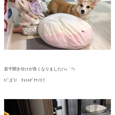
若干聞き分けが良くなりました(´ω｀*)
UﾟДﾟU ﾁｮｯﾄﾀﾞｹﾅﾉﾖ！