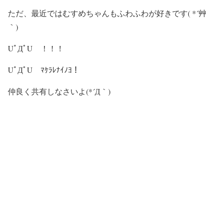
ただ、最近ではむすめちゃんもふわふわが好きです( *´艸
｀)
UﾟДﾟU ！！！
UﾟДﾟU ﾏｹﾗﾚﾅｲﾉﾖ！
仲良く共有しなさいよ(*´Д｀)