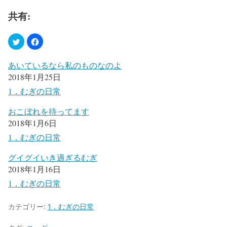
共有:
あいているなら私のものなのよ
2018年1月25日
1．むぎの日常
おこぼれを待ってます
2018年1月6日
1．むぎの日常
グイグイいき過ぎるむぎ
2018年1月16日
1．むぎの日常
カテゴリー:
1．むぎの日常