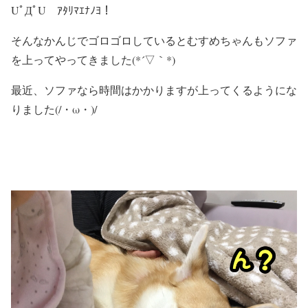
UﾟДﾟU ｱﾀﾘﾏｴﾅﾉﾖ！
そんなかんじでゴロゴロしているとむすめちゃんもソファ
を上ってやってきました(*´▽｀*)
最近、ソファなら時間はかかりますが上ってくるようにな
りました(/・ω・)/