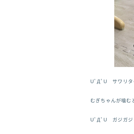
UﾟДﾟU サワリ
むぎちゃんが噛むと
UﾟДﾟU ガジガジ