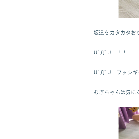
坂道をカタカタおり
UﾟДﾟU ！！
UﾟДﾟU フッシ
むぎちゃんは気になる