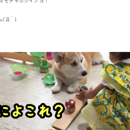
モオモチャホシイノヨ！
´Д｀)