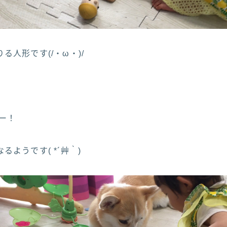
る人形です(/・ω・)/
ギー！
ようです( *´艸｀)