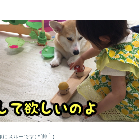
にスルーです( *´艸｀)