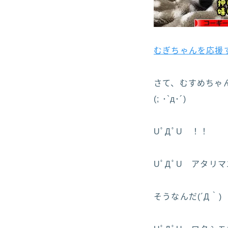
むぎちゃんを応援
さて、むすめちゃ
(; ･`д･´)
UﾟДﾟU ！！
UﾟДﾟU アタリ
そうなんだ(´Д｀)