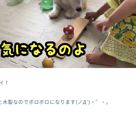
タイ！
木製なのでボロボロになります(ノД`)・゜・。