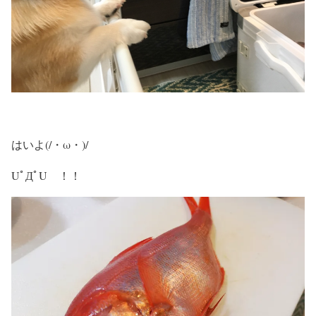
はいよ(/・ω・)/
UﾟДﾟU ！！