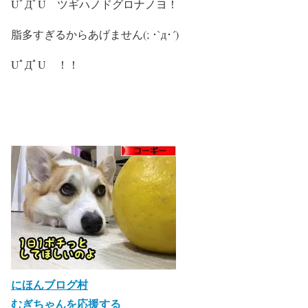
UﾟДﾟU ツギハノドグロナノヨ！
脂多すぎるからあげません(; ･`д･´)
UﾟДﾟU ！！
にほんブログ村
むぎちゃんを応援する