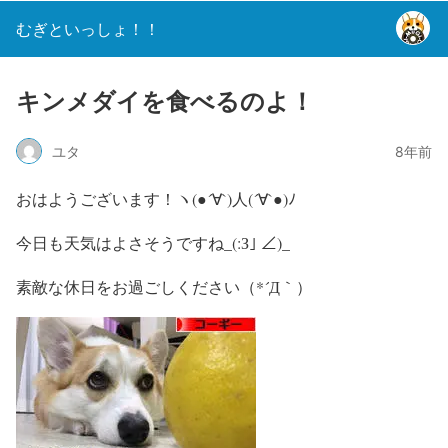
むぎといっしょ！！
キンメダイを食べるのよ！
ユタ
8年前
おはようございます！ヽ(●´∀`)人(´∀`●)ﾉ
今日も天気はよさそうですね_(:З｣ ∠)_
素敵な休日をお過ごしください（*´Д｀）