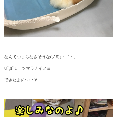
なんてつまらなさそうな(ノД`)・゜・。
UﾟДﾟU ツマラナイノヨ！
できたよ(/・ω・)/