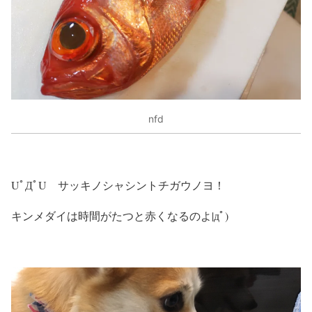
nfd
UﾟДﾟU サッキノシャシントチガウノヨ！
キンメダイは時間がたつと赤くなるのよ|дﾟ)