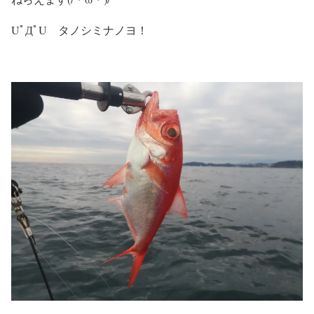
UﾟДﾟU タノシミナノヨ！