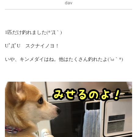
dav
1匹だけ釣れました(*´Д｀)
UﾟДﾟU スクナイノヨ！
いや、キンメダイはね。他はたくさん釣れたよ(´ω｀*)