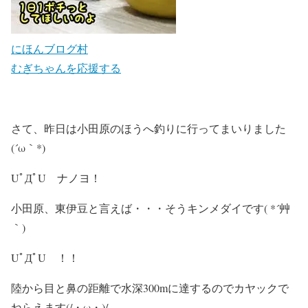
にほんブログ村
むぎちゃんを応援する
さて、昨日は小田原のほうへ釣りに行ってまいりました
(´ω｀*)
UﾟДﾟU ナノヨ！
小田原、東伊豆と言えば・・・そうキンメダイです( *´艸
｀)
UﾟДﾟU ！！
陸から目と鼻の距離で水深300mに達するのでカヤックで
ねらえます(/・ω・)/