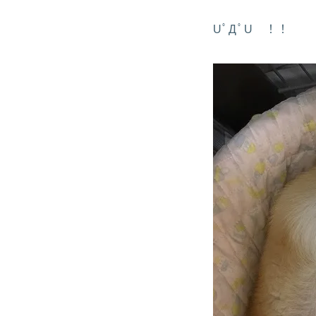
UﾟДﾟU ！！