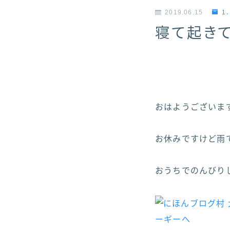
2019.06.15
1
寝て起き
おはようございますヽ(
お休みですけど雨です
おうちでのんびりし