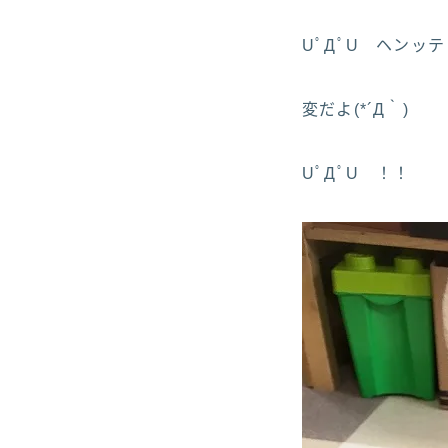
UﾟДﾟU ヘンッ
変だよ(*´Д｀)
UﾟДﾟU ！！