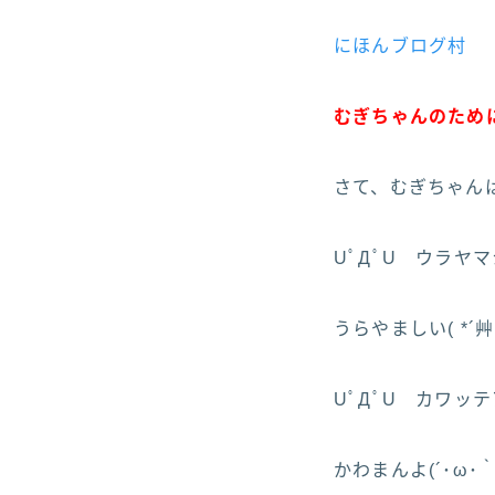
にほんブログ村
むぎちゃんのために
さて、むぎちゃんは
UﾟДﾟU ウラヤ
うらやましい( *´艸
UﾟДﾟU カワッ
かわまんよ(´･ω･｀