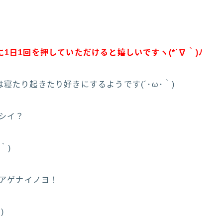
1日1回を押していただけると嬉しいですヽ(*´∇｀)ﾉ
寝たり起きたり好きにするようです(´･ω･｀)
マシイ？
｀)
テアゲナイノヨ！
)