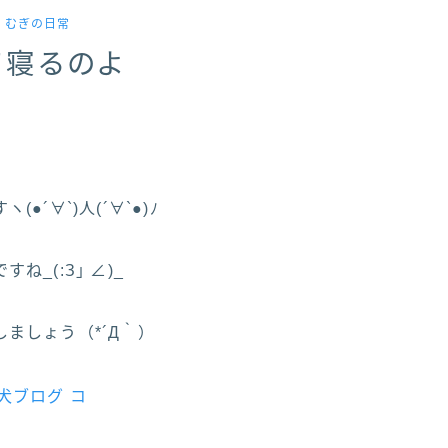
．むぎの日常
て寝るのよ
●´∀`)人(´∀`●)ﾉ
ね_(:З｣ ∠)_
ましょう（*´Д｀）