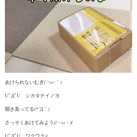
あけられないむぎ(´･ω･｀)
UﾟДﾟU シカタナイノヨ
開き直ってる(*´Д｀)
さっそくあけてみよう(/・ω・)/
UﾟДﾟU ワクワク♪