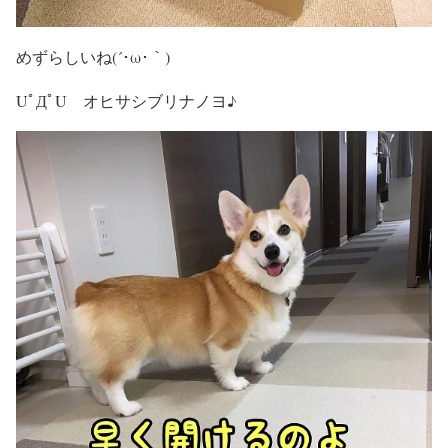
めずらしいね(´･ω･｀)
UﾟДﾟU オヒサシブリナノヨ♪