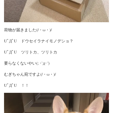
荷物が届きました(/・ω・)/
UﾟДﾟU ドウセイラナイモノデショ？
UﾟДﾟU ツリトカ、ツリトカ
要らなくないやい(; ･`д･´)
むぎちゃん宛ですよ(/・ω・)/
UﾟДﾟU ！！