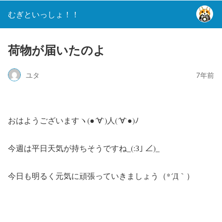
むぎといっしょ！！
荷物が届いたのよ
ユタ
7年前
おはようございますヽ(●´∀`)人(´∀`●)ﾉ
今週は平日天気が持ちそうですね_(:З｣ ∠)_
今日も明るく元気に頑張っていきましょう（*´Д｀）