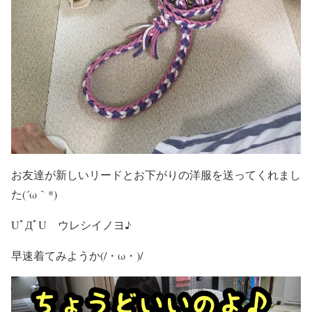
お友達が新しいリードとお下がりの洋服を送ってくれまし
た(´ω｀*)
UﾟДﾟU ウレシイノヨ♪
早速着てみようか(/・ω・)/