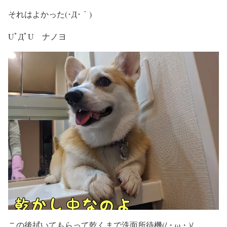
それはよかった(･Д･｀)
UﾟДﾟU ナノヨ
この後拭いてもらって乾くまで洗面所待機(/・ω・)/