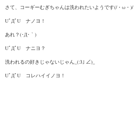
さて、コーギーむぎちゃんは洗われたいようです(/・ω・)/
UﾟДﾟU ナノヨ！
あれ？(･Д･｀)
UﾟДﾟU ナニヨ？
洗われるの好きじゃないじゃん_(:З｣ ∠)_
UﾟДﾟU コレハイイノヨ！