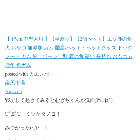
【 17cm 中型犬用 】【半割り】【2個セット】エゾ鹿の角
犬 おやつ 無添加 ガム 国産/ペット・ペットグッズ ドッグ
フード ガム 骨（ボーン）型 鹿の角 硬い 長持ち おもちゃ
鹿角 角ガム
posted with
カエレバ
楽天市場
Amazon
寝坊して起きてみるとむぎちゃんが洗面所に|дﾟ)
UﾟДﾟU ミツケタノヨ！
みつかった(･Д･｀)