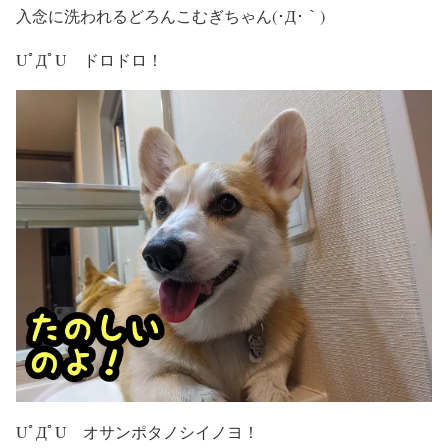
入念に洗われるどろんこむぎちゃん(･Д･｀)
UﾟДﾟU ドロドロ！
UﾟДﾟU オサンポタノシイノヨ！