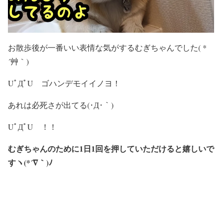
お散歩後が一番いい表情な気がするむぎちゃんでした( *
´艸｀)
UﾟДﾟU ゴハンデモイイノヨ！
あれは必死さが出てる(･Д･｀)
UﾟДﾟU ！！
むぎちゃんのために1日1回を押していただけると嬉しいで
すヽ(*´∇｀)ﾉ