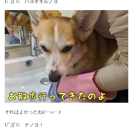
UﾟДﾟU ハヨオキルノヨ
それはよかったね(/・ω・)/
UﾟДﾟU ナノヨ！