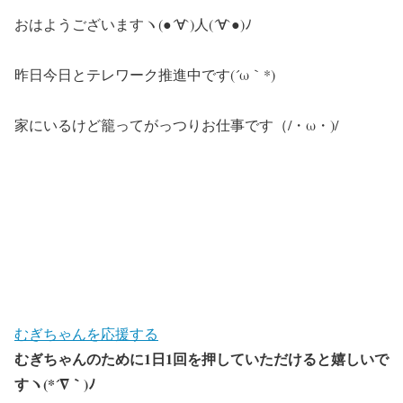
おはようございますヽ(●´∀`)人(´∀`●)ﾉ
昨日今日とテレワーク推進中です(´ω｀*)
家にいるけど籠ってがっつりお仕事です（/・ω・)/
むぎちゃんを応援する
むぎちゃんのために1日1回を押していただけると嬉しいで
すヽ(*´∇｀)ﾉ