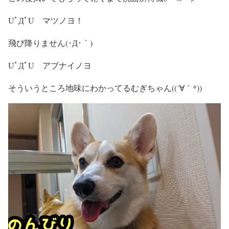
UﾟДﾟU マツノヨ！
飛び降りません(･Д･｀)
UﾟДﾟU アブナイノヨ
そういうところ地味にわかってるむぎちゃん((´∀｀*))