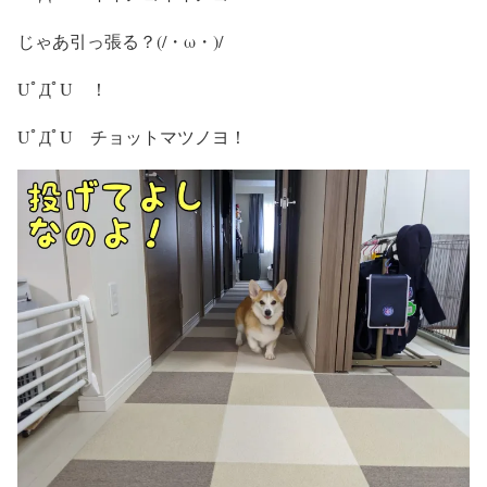
じゃあ引っ張る？(/・ω・)/
UﾟДﾟU ！
UﾟДﾟU チョットマツノヨ！