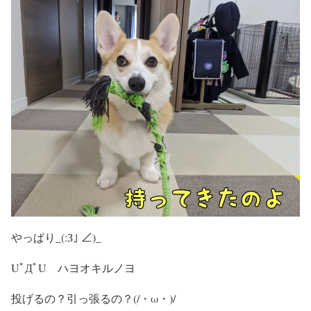
やっぱり_(:З｣ ∠)_
UﾟДﾟU ハヨオキルノヨ
投げるの？引っ張るの？(/・ω・)/