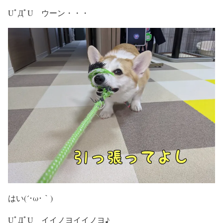
UﾟДﾟU ウーン・・・
はい(´･ω･｀)
UﾟДﾟU イイノヨイイノヨ♪