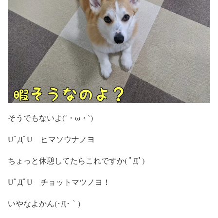
そうでもないよ(´・ω・`)
UﾟДﾟU ヒマソウナノヨ
ちょっと休憩してたらこれですか( ﾟДﾟ)
UﾟДﾟU チョットマツノヨ！
いやなよかん(･Д･｀)