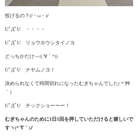
投げるの？(/・ω・)/
UﾟДﾟU ・・・・
UﾟДﾟU リョウホウシタイノヨ
どっちかだけ～((´∀｀*))
UﾟДﾟU ナヤムノヨ！
決められなくて時間切れになったむぎちゃんでした( *´艸
｀)
UﾟДﾟU チックショーーー！
むぎちゃんのために1日1回を押していただけると嬉しいで
すヽ(*´∇｀)ﾉ