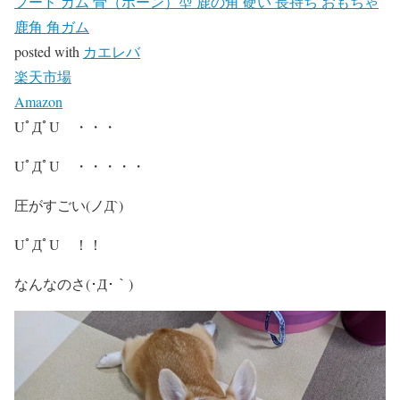
フード ガム 骨（ボーン）型 鹿の角 硬い 長持ち おもちゃ
鹿角 角ガム
posted with
カエレバ
楽天市場
Amazon
UﾟДﾟU ・・・
UﾟДﾟU ・・・・・
圧がすごい(ノД`)
UﾟДﾟU ！！
なんなのさ(･Д･｀)