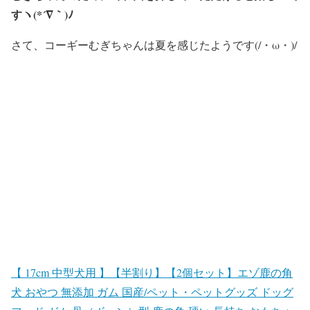
すヽ(*´∇｀)ﾉ
さて、コーギーむぎちゃんは夏を感じたようです(/・ω・)/
【 17cm 中型犬用 】【半割り】【2個セット】エゾ鹿の角
犬 おやつ 無添加 ガム 国産/ペット・ペットグッズ ドッグ