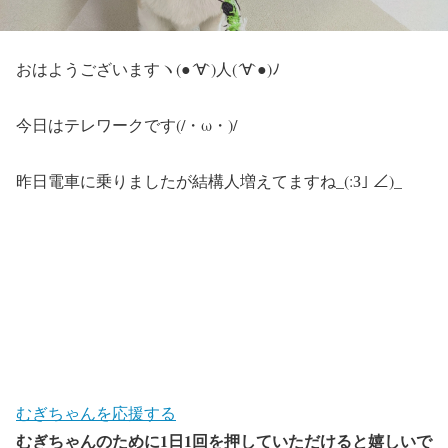
おはようございますヽ(●´∀`)人(´∀`●)ﾉ
今日はテレワークです(/・ω・)/
昨日電車に乗りましたが結構人増えてますね_(:З｣ ∠)_
むぎちゃんを応援する
むぎちゃんのために1日1回を押していただけると嬉しいで