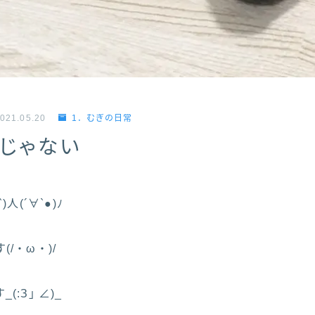
021.05.20
1．むぎの日常
じゃない
人(´∀`●)ﾉ
/・ω・)/
:З｣ ∠)_