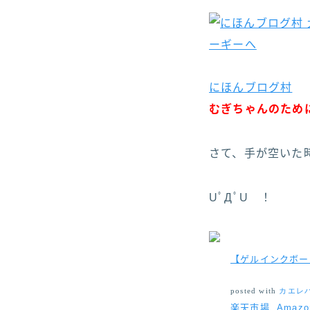
にほんブログ村
むぎちゃんのため
さて、手が空いた時
UﾟДﾟU ！
【ゲルインクボー
posted with
カエレ
楽天市場
Amazo