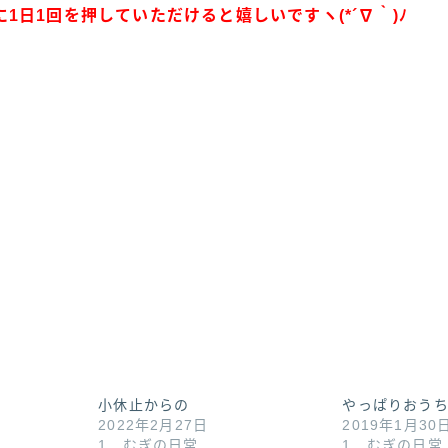
に
1
日
1
回を押していただけると嬉しいですヽ
(*´
∇
｀
)
ﾉ
小休止からの
やっぱりおう
2022年2月27日
2019年1月30
1．むぎの日常
1．むぎの日常