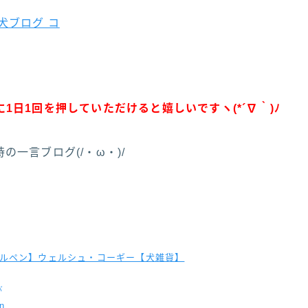
に
1
日
1
回を押していただけると嬉しいですヽ
(*´
∇
｀
)
ﾉ
の一言ブログ(/・ω・)/
ルペン】ウェルシュ・コーギー【犬雑貨】
バ
n