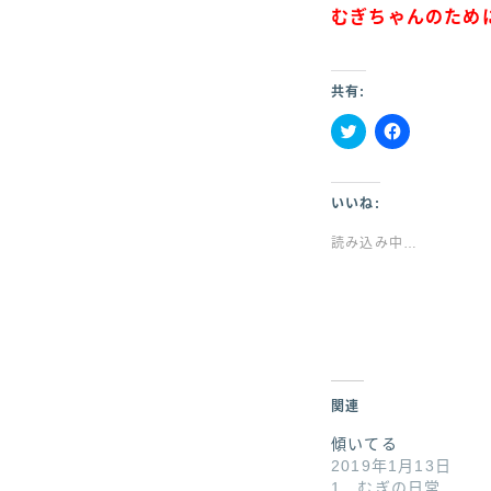
むぎちゃんのため
共有:
ク
F
リ
a
ッ
c
ク
e
し
b
いいね:
て
o
T
o
読み込み中…
w
k
i
で
t
共
t
有
e
す
r
る
で
に
共
は
有
ク
(
リ
新
ッ
し
ク
関連
い
し
ウ
て
傾いてる
ィ
く
ン
だ
2019年1月13日
ド
さ
1．むぎの日常
ウ
い