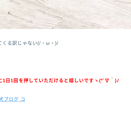
くる訳じゃない(/・ω・)/
に
1
日
1
回を押していただけると嬉しいですヽ
(*´
∇
｀
)
ﾉ