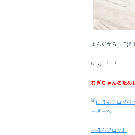
よんだからって出て
UﾟДﾟU ！
むぎちゃんのため
にほんブログ村