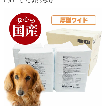
UﾟДﾟU むいしきだったのよ