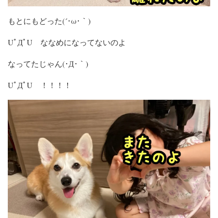
もとにもどった(´･ω･｀)
UﾟДﾟU ななめになってないのよ
なってたじゃん(･Д･｀)
UﾟДﾟU ！！！！