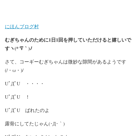
にほんブログ村
むぎちゃんのために1日1回を押していただけると嬉しいで
すヽ(*´∇｀)ﾉ
さて、コーギーむぎちゃんは微妙な隙間があるようです
(/・ω・)/
UﾟДﾟU ・・・・
UﾟДﾟU ！
UﾟДﾟU ばれたのよ
露骨にしてたじゃん(･Д･｀)