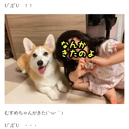
UﾟДﾟU ！！
むすめちゃんがきた(´･ω･｀)
UﾟДﾟU ・・・