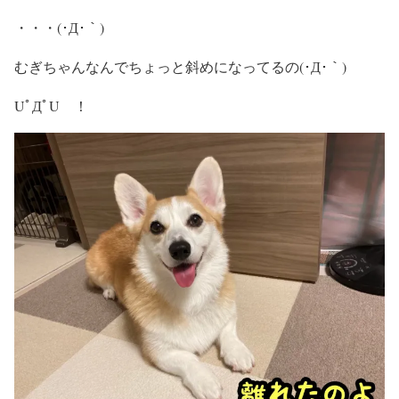
・・・(･Д･｀)
むぎちゃんなんでちょっと斜めになってるの(･Д･｀)
UﾟДﾟU ！