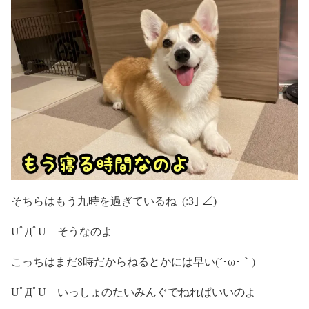
そちらはもう九時を過ぎているね_(:З｣ ∠)_
UﾟДﾟU そうなのよ
こっちはまだ8時だからねるとかには早い(´･ω･｀)
UﾟДﾟU いっしょのたいみんぐでねればいいのよ