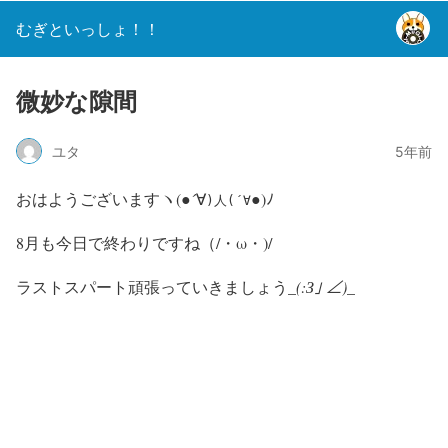
むぎといっしょ！！
微妙な隙間
ユタ
5年前
おはようございますヽ(●´∀
●)ﾉ
)人(´∀
8月も今日で終わりですね（/・ω・)/
ラストスパート頑張っていきましょう_
(:З｣ ∠)_