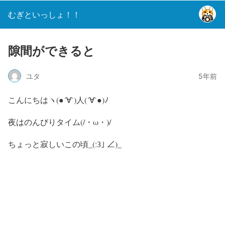
むぎといっしょ！！
隙間ができると
ユタ
5年前
こんにちはヽ(●´∀`)人(´∀`●)ﾉ
夜はのんびりタイム(/・ω・)/
ちょっと寂しいこの頃_(:З｣ ∠)_