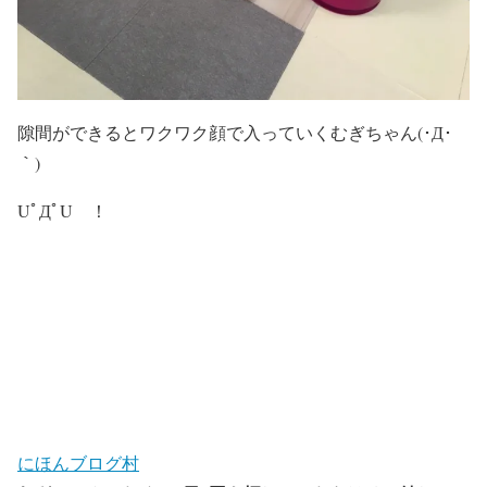
隙間ができるとワクワク顔で入っていくむぎちゃん(･Д･
｀)
UﾟДﾟU ！
にほんブログ村