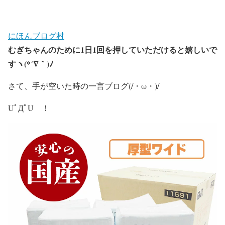
にほんブログ村
むぎちゃんのために
1
日
1
回を押していただけると嬉しいで
すヽ
(*´
∇
｀
)
ﾉ
さて、手が空いた時の一言ブログ(/・ω・)/
UﾟДﾟU ！