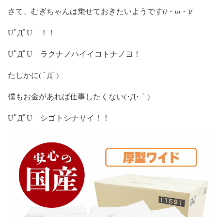
さて、むぎちゃんは乗せておきたいようです(/・ω・)/
UﾟДﾟU ！！
UﾟДﾟU ラクナノハイイコトナノヨ！
たしかに( ﾟДﾟ)
僕もお金があれば仕事したくない(･Д･｀)
UﾟДﾟU シゴトシナサイ！！