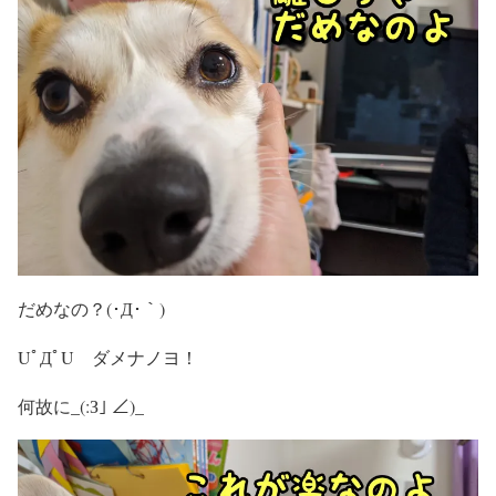
だめなの？(･Д･｀)
UﾟДﾟU ダメナノヨ！
何故に_(:З｣ ∠)_