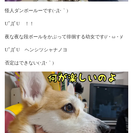
怪人ダンボールーです(･Д･｀)
UﾟДﾟU ！！
夜な夜な段ボールをかぶって徘徊する幼女です(/・ω・)/
UﾟДﾟU ヘンシツシャナノヨ
否定はできない(･Д･｀)