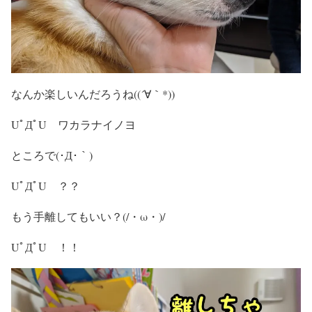
なんか楽しいんだろうね((´∀｀*))
UﾟДﾟU ワカラナイノヨ
ところで(･Д･｀)
UﾟДﾟU ？？
もう手離してもいい？(/・ω・)/
UﾟДﾟU ！！