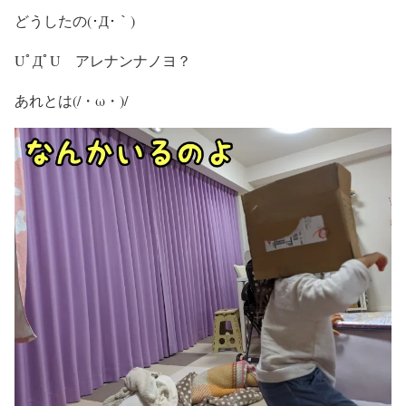
どうしたの(･Д･｀)
UﾟДﾟU アレナンナノヨ？
あれとは(/・ω・)/