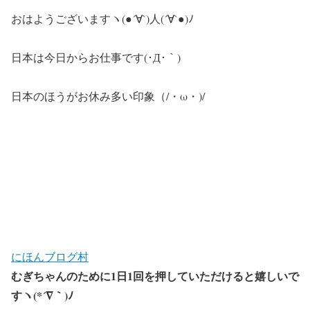
おはようございますヽ(●´∀`)人(´∀`●)ﾉ
日本は今日からお仕事です(･Д･｀)
日本のほうがお休み多い印象（/・ω・)/
にほんブログ村
むぎちゃんのために1日1回を押していただけると嬉しいで
すヽ(*´∇｀)ﾉ