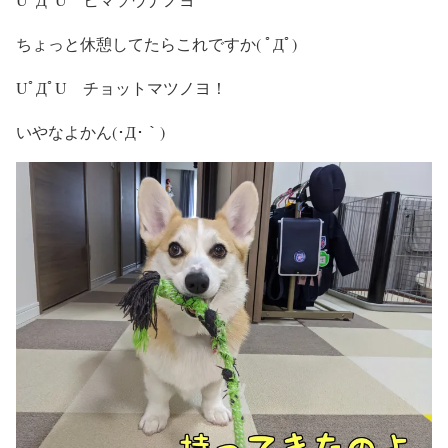
ちょっと休憩してたらこれですか( ﾟДﾟ)
UﾟДﾟU チョットマツノヨ！
いやなよかん(･Д･｀)