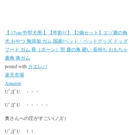
【 17cm 中型犬用 】【半割り】【2個セット】エゾ鹿の角
犬 おやつ 無添加 ガム 国産/ペット・ペットグッズ ドッグ
フード ガム 骨（ボーン）型 鹿の角 硬い 長持ち おもちゃ
鹿角 角ガム
posted with
カエレバ
楽天市場
Amazon
UﾟДﾟU ・・・
UﾟДﾟU ・・・・・
奥さんへの圧がすごい(ノД`)
UﾟДﾟU ！！