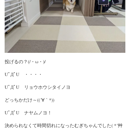
投げるの？(/・ω・)/
UﾟДﾟU ・・・・
UﾟДﾟU リョウホウシタイノヨ
どっちかだけ～((´∀｀*))
UﾟДﾟU ナヤムノヨ！
決められなくて時間切れになったむぎちゃんでした( *´艸