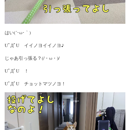
はい(´･ω･｀)
UﾟДﾟU イイノヨイイノヨ♪
じゃあ引っ張る？(/・ω・)/
UﾟДﾟU ！
UﾟДﾟU チョットマツノヨ！