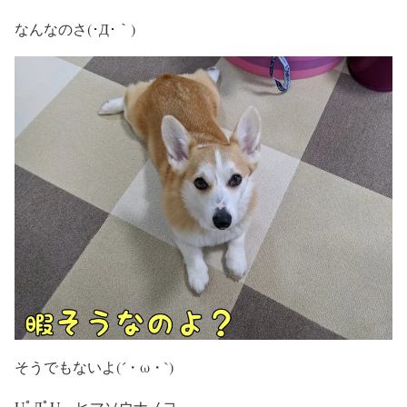
なんなのさ(･Д･｀)
そうでもないよ(´・ω・`)
UﾟДﾟU ヒマソウナノヨ