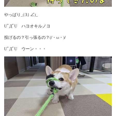
やっぱり_(:З｣ ∠)_
UﾟДﾟU ハヨオキルノヨ
投げるの？引っ張るの？(/・ω・)/
UﾟДﾟU ウーン・・・