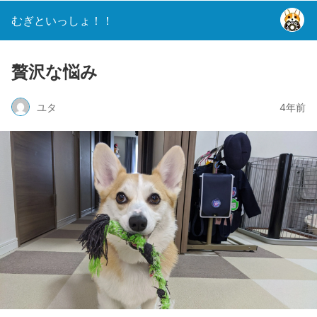
むぎといっしょ！！
贅沢な悩み
ユタ
4年前