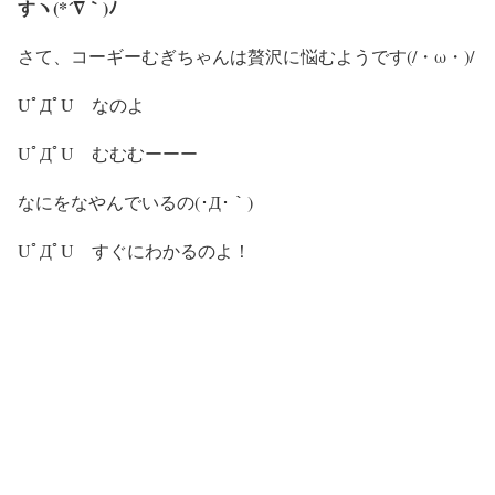
すヽ(*´∇｀)ﾉ
さて、コーギーむぎちゃんは贅沢に悩むようです(/・ω・)/
UﾟДﾟU なのよ
UﾟДﾟU むむむーーー
なにをなやんでいるの(･Д･｀)
UﾟДﾟU すぐにわかるのよ！