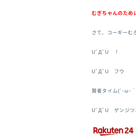
むぎちゃんのために
さて、コーギーむぎ
UﾟДﾟU ！
UﾟДﾟU フウ
賢者タイム(´･ω･｀
UﾟДﾟU ゲンジ