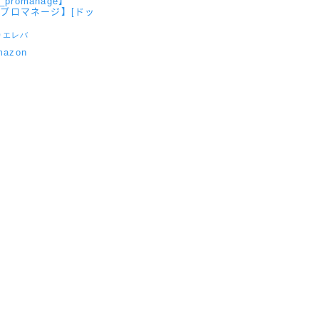
c_promanage】
【プロマネージ】[ドッ
カエレバ
mazon