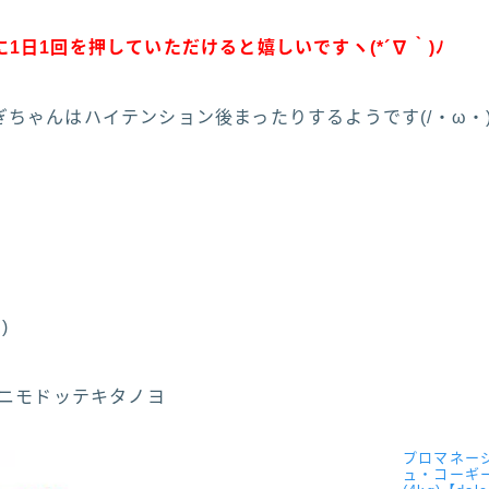
1日1回を押していただけると嬉しいですヽ(*´∇｀)ﾉ
ちゃんはハイテンション後まったりするようです(/・ω・)
)
ツニモドッテキタノヨ
プロマネー
ュ・コーギ