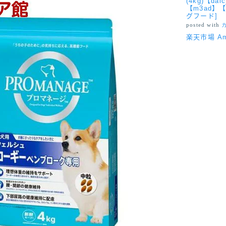
(4kg)【dal
【m3ad】
グフード]
posted with
楽天市場
A