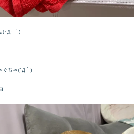
･Д･｀)
ぐちゃ(´Д｀)
ヨ