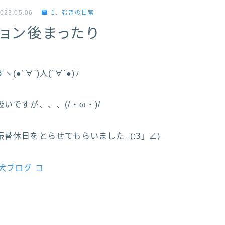
023.05.06
1．むぎの日常
ョン後まったり
●´∀`)人(´∀`●)ﾉ
いですが、、、(/・ω・)/
替休日をとらせてもらいました_(:З｣ ∠)_