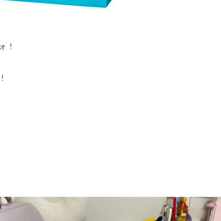
ォォ！
！