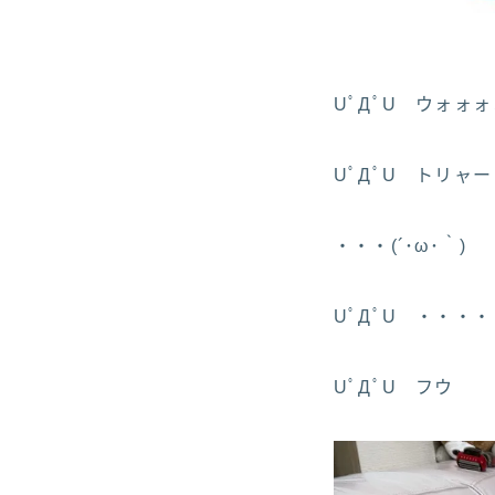
UﾟДﾟU ウォォ
UﾟДﾟU トリャー
・・・(´･ω･｀)
UﾟДﾟU ・・・・
UﾟДﾟU フウ