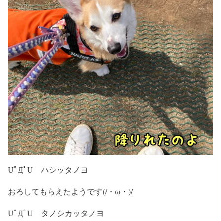
UﾟДﾟU ハシッタノヨ
おろしてもらえたようです(/・ω・)/
UﾟДﾟU タノシカッタノヨ