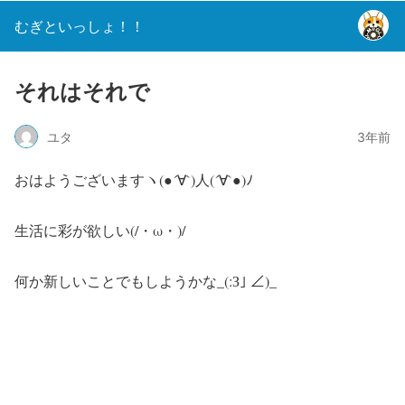
むぎといっしょ！！
それはそれで
ユタ
3年前
おはようございますヽ(●´∀`)人(´∀`●)ﾉ
生活に彩が欲しい(/・ω・)/
何か新しいことでもしようかな_(:З｣ ∠)_