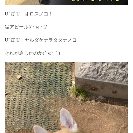
UﾟДﾟU オロスノヨ！
猛アピール(/・ω・)/
UﾟДﾟU ヤルダケナラタダナノヨ
それが通じたのか(´･ω･｀)