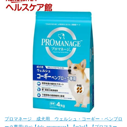
プロマネージ 成犬用 ウェルシュ・コーギー・ペンブロ
ーク専用(4kg)【dalc_promanage】【m3ad】【プロマネー