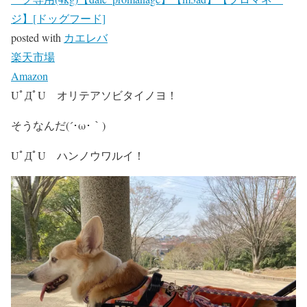
ジ】[ドッグフード]
posted with
カエレバ
楽天市場
Amazon
UﾟДﾟU オリテアソビタイノヨ！
そうなんだ(´･ω･｀)
UﾟДﾟU ハンノウワルイ！