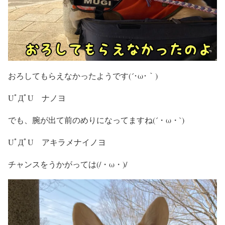
おろしてもらえなかったようです(´･ω･｀)
UﾟДﾟU ナノヨ
でも、腕が出て前のめりになってますね(´・ω・`)
UﾟДﾟU アキラメナイノヨ
チャンスをうかがっては(/・ω・)/