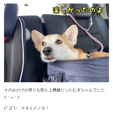
そのおかげか帰りも割と上機嫌だったむぎちゃんでした
(/・ω・)/
UﾟДﾟU マタイクノヨ！