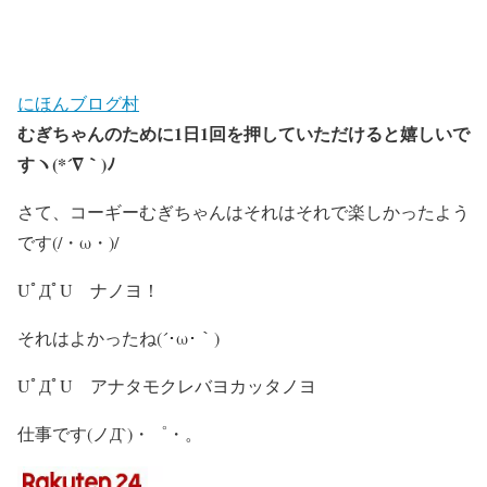
にほんブログ村
むぎちゃんのために1日1回を押していただけると嬉しいで
すヽ(*´∇｀)ﾉ
さて、コーギーむぎちゃんはそれはそれで楽しかったよう
です(/・ω・)/
UﾟДﾟU ナノヨ！
それはよかったね(´･ω･｀)
UﾟДﾟU アナタモクレバヨカッタノヨ
仕事です(ノД`)・゜・。