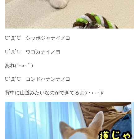
UﾟДﾟU シッポジャナイノヨ
UﾟДﾟU ウゴカナイノヨ
あれ(´･ω･｀)
UﾟДﾟU コンドハナンナノヨ
背中に山道みたいなのができてるよ(/・ω・)/