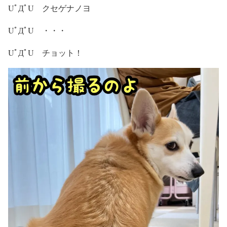
UﾟДﾟU クセゲナノヨ
UﾟДﾟU ・・・
UﾟДﾟU チョット！