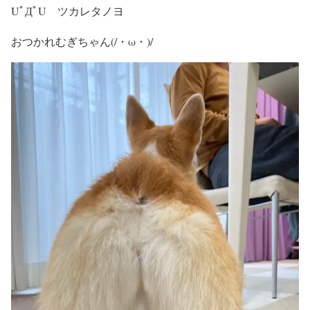
UﾟДﾟU ツカレタノヨ
おつかれむぎちゃん(/・ω・)/