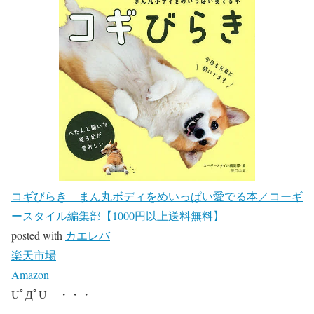
コギびらき まん丸ボディをめいっぱい愛でる本／コーギ
ースタイル編集部【1000円以上送料無料】
posted with
カエレバ
楽天市場
Amazon
UﾟДﾟU ・・・