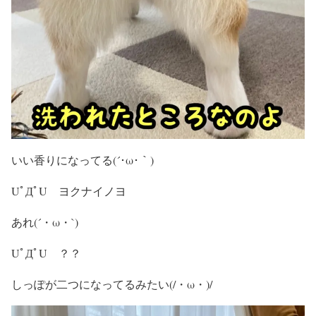
いい香りになってる(´･ω･｀)
UﾟДﾟU ヨクナイノヨ
あれ(´・ω・`)
UﾟДﾟU ？？
しっぽが二つになってるみたい(/・ω・)/