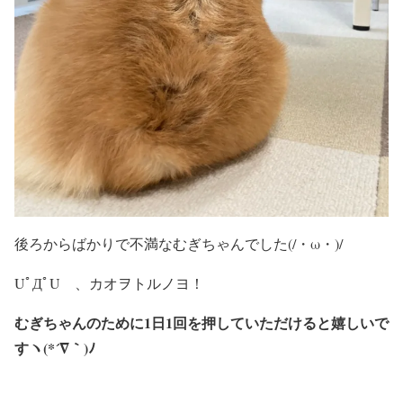
後ろからばかりで不満なむぎちゃんでした(/・ω・)/
UﾟДﾟU 、カオヲトルノヨ！
むぎちゃんのために1日1回を押していただけると嬉しいで
すヽ(*´∇｀)ﾉ