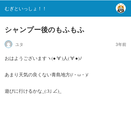
むぎといっしょ！！
シャンプー後のもふもふ
ユタ
3年前
おはようございますヽ(●´∀`)人(´∀`●)ﾉ
あまり天気の良くない青島地方(/・ω・)/
遊びに行けるかな_(:З｣ ∠)_