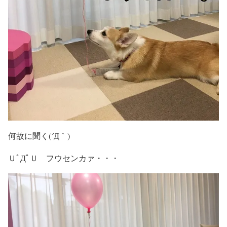
何故に聞く(´Д｀)
ＵﾟДﾟＵ フウセンカァ・・・