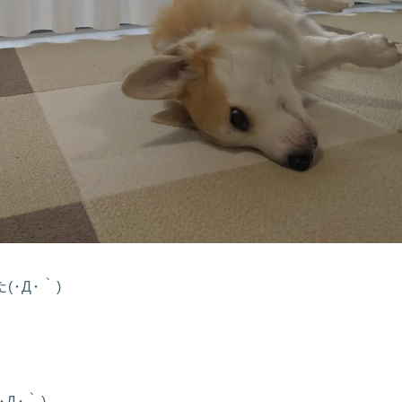
･Д･｀)
Д･｀)