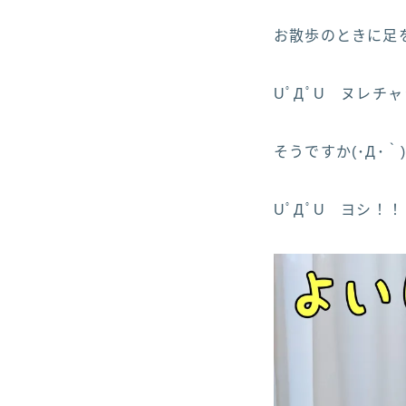
お散歩のときに足を
UﾟДﾟU ヌレチ
そうですか(･Д･｀
UﾟДﾟU ヨシ！！