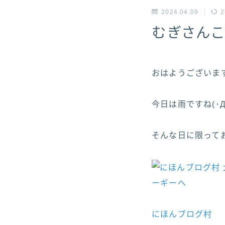
2024.04.09
2
むぎさんこ
おはようございますヽ
今日は雨ですね(･Д
そんな日に限ってお
にほんブログ村