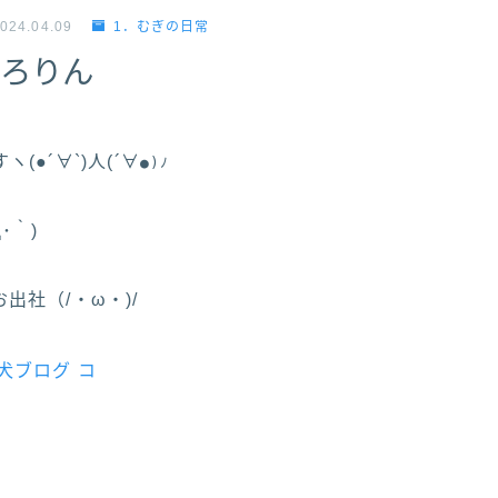
024.04.09
1．むぎの日常
ろりん
(●´∀`)人(´∀
●)ﾉ
･｀)
出社（/・ω・)/