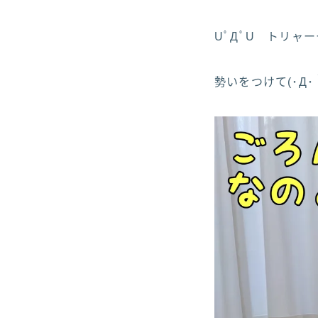
UﾟДﾟU トリャ
勢いをつけて(･Д･