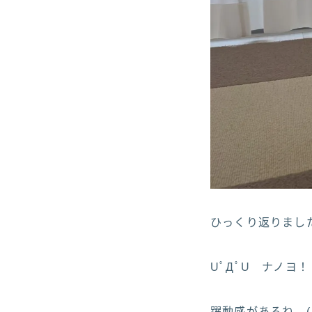
ひっくり返りました(
UﾟДﾟU ナノヨ！
躍動感があるね (･