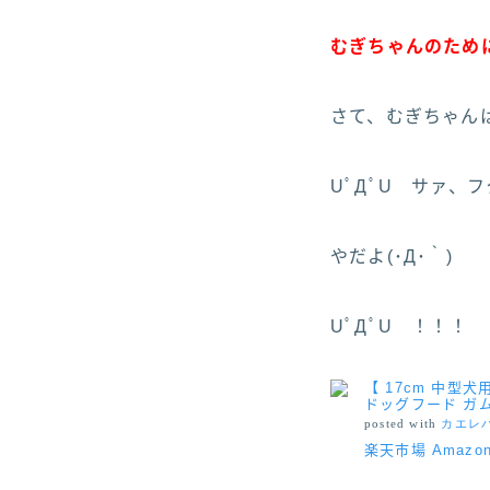
むぎちゃんのために
さて、むぎちゃんは
UﾟДﾟU サァ、
やだよ(･Д･｀)
UﾟДﾟU ！！！
【 17cm 中型
ドッグフード ガム
posted with
カエレ
楽天市場
Amazo