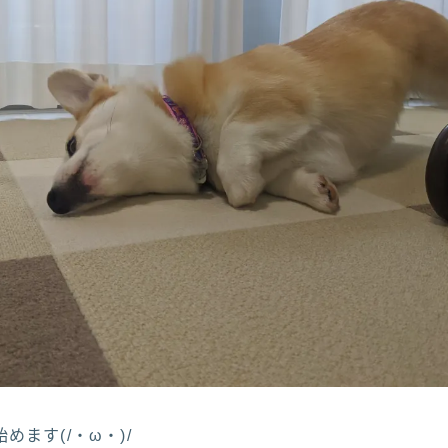
めます(/・ω・)/