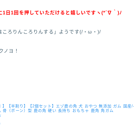
1日1回を押していただけると嬉しいですヽ(*´∇｀)ﾉ
ころりんころりんする」ようです(/・ω・)/
フクノヨ！
犬用 】【半割り】【2個セット】エゾ鹿の角 犬 おやつ 無添加 ガム 国
 骨（ボーン）型 鹿の角 硬い 長持ち おもちゃ 鹿角 角ガム
バ
n