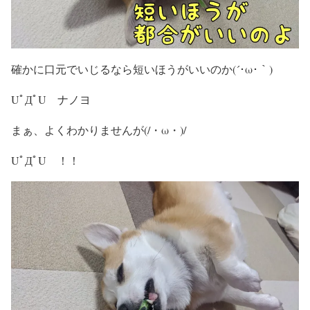
確かに口元でいじるなら短いほうがいいのか(´･ω･｀)
UﾟДﾟU ナノヨ
まぁ、よくわかりませんが(/・ω・)/
UﾟДﾟU ！！