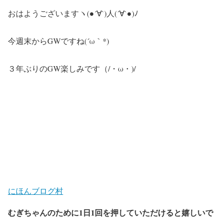
おはようございますヽ(●´∀`)人(´∀`●)ﾉ
今週末からGWですね(´ω｀*)
３年ぶりのGW楽しみです（/・ω・)/
にほんブログ村
むぎちゃんのために1日1回を押していただけると嬉しいで