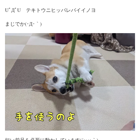
UﾟДﾟU テキトウニヒッパレバイイノヨ
まじでか(･Д･｀)
短い前足を必死に動かしています(´･ω･｀)