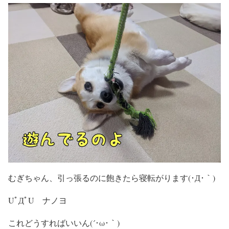
むぎちゃん、引っ張るのに飽きたら寝転がります(･Д･｀)
UﾟДﾟU ナノヨ
これどうすればいいん(´･ω･｀)