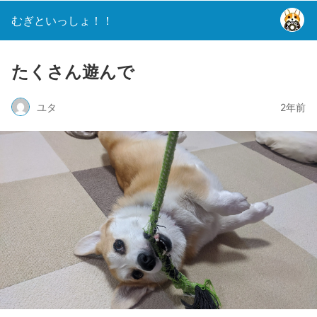
むぎといっしょ！！
たくさん遊んで
ユタ
2年前