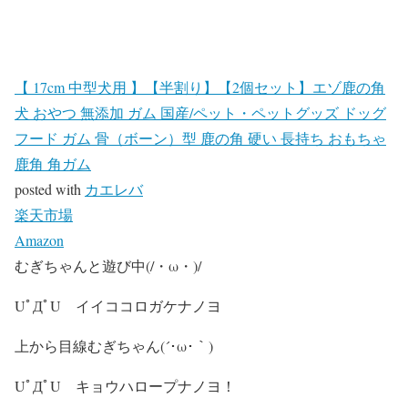
【 17cm 中型犬用 】【半割り】【2個セット】エゾ鹿の角
犬 おやつ 無添加 ガム 国産/ペット・ペットグッズ ドッグ
フード ガム 骨（ボーン）型 鹿の角 硬い 長持ち おもちゃ
鹿角 角ガム
posted with
カエレバ
楽天市場
Amazon
むぎちゃんと遊び中(/・ω・)/
UﾟДﾟU イイココロガケナノヨ
上から目線むぎちゃん(´･ω･｀)
UﾟДﾟU キョウハロープナノヨ！