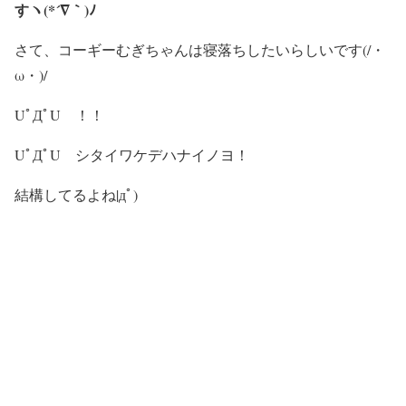
すヽ(*´∇｀)ﾉ
さて、コーギーむぎちゃんは寝落ちしたいらしいです(/・
ω・)/
UﾟДﾟU ！！
UﾟДﾟU シタイワケデハナイノヨ！
結構してるよね|дﾟ)