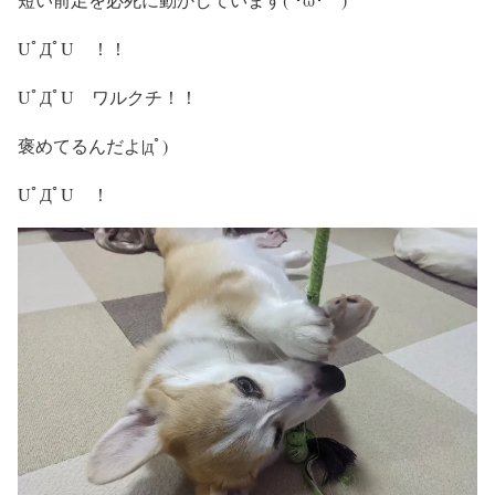
UﾟДﾟU ！！
UﾟДﾟU ワルクチ！！
褒めてるんだよ|дﾟ)
UﾟДﾟU ！