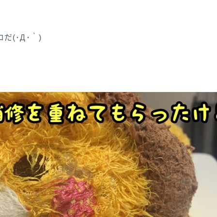
(･Д･｀)