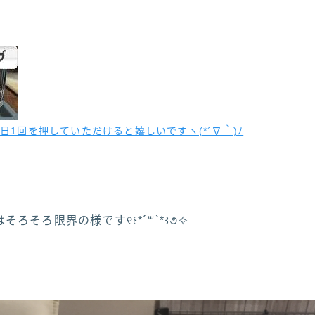
日1回を押していただけると嬉しいですヽ(*´∇｀)ﾉ
ろそろ限界の様です୧꒰*´꒳`*꒱૭✧