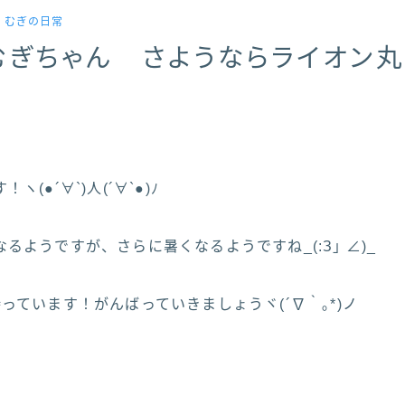
．むぎの日常
むぎちゃん さようならライオン丸
(●´∀`)人(´∀`●)ﾉ
るようですが、さらに暑くなるようですね_(:З｣ ∠)_
っています！がんばっていきましょうヾ(´∇｀｡*)ノ