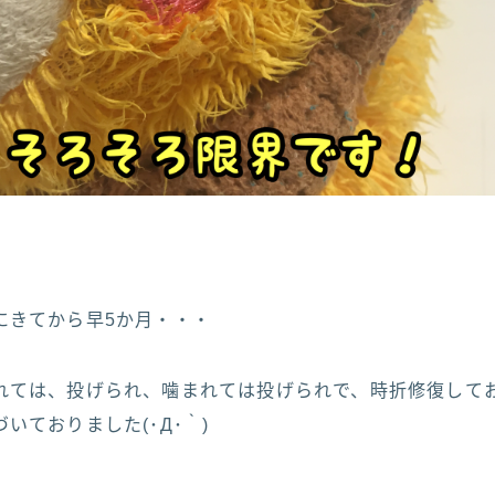
にきてから早5か月・・・
れては、投げられ、噛まれては投げられで、時折修復して
いておりました(･Д･｀)