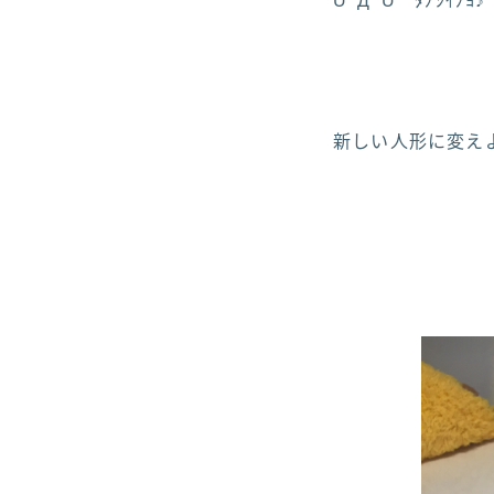
UﾟДﾟU ﾀﾉｼｲﾉﾖ♪
新しい人形に変えよ