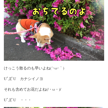
けっこう散るのも早いよね(´･ω･｀)
UﾟДﾟU カナシイノヨ
それも含めてお花だよね(/・ω・)/
UﾟДﾟU ・・・