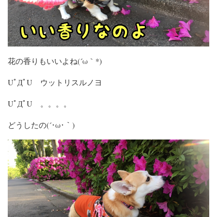
花の香りもいいよね(´ω｀*)
UﾟДﾟU ウットリスルノヨ
UﾟДﾟU 。。。。
どうしたの(´･ω･｀)