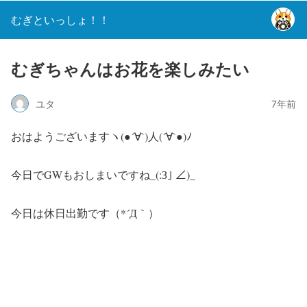
むぎといっしょ！！
むぎちゃんはお花を楽しみたい
ユタ
7年前
おはようございますヽ(●´∀`)人(´∀`●)ﾉ
今日でGWもおしまいですね_(:З｣ ∠)_
今日は休日出勤です（*´Д｀）