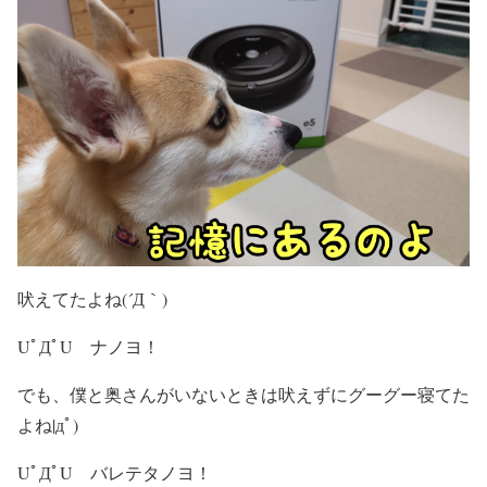
吠えてたよね(´Д｀)
UﾟДﾟU ナノヨ！
でも、僕と奥さんがいないときは吠えずにグーグー寝てた
よね|дﾟ)
UﾟДﾟU バレテタノヨ！