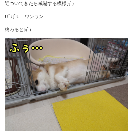
近づいてきたら威嚇する模様|дﾟ)
UﾟДﾟU ワンワン！
終わると|дﾟ)