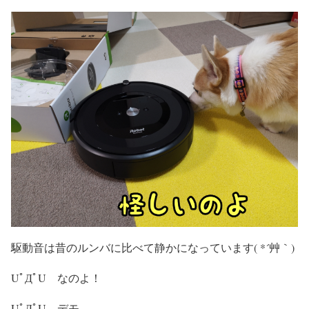
駆動音は昔のルンバに比べて静かになっています( *´艸｀)
UﾟДﾟU なのよ！
UﾟДﾟU デモ。。。。