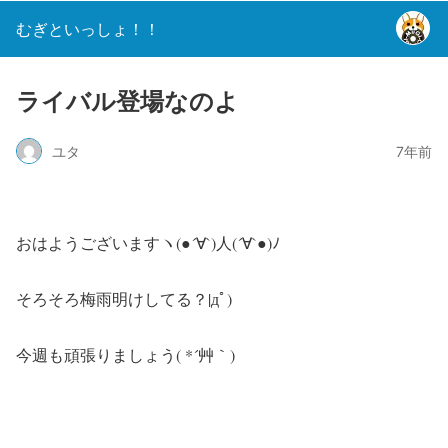
むぎといっしょ！！
ライバル登場なのよ
ユタ
7年前
おはようございますヽ(●´∀`)人(´∀`●)ﾉ
そろそろ梅雨明けしてる？|дﾟ)
今週も頑張りましょう( *´艸｀)