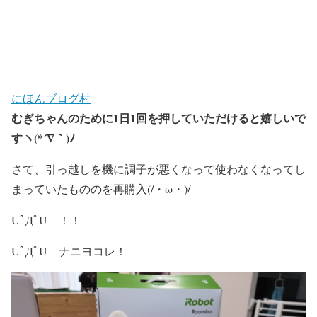
にほんブログ村
むぎちゃんのために1日1回を押していただけると嬉しいで
すヽ(*´∇｀)ﾉ
さて、引っ越しを機に調子が悪くなって使わなくなってし
まっていたもののを再購入(/・ω・)/
UﾟДﾟU ！！
UﾟДﾟU ナニヨコレ！