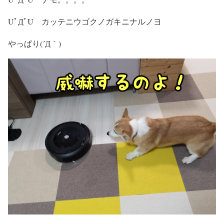
UﾟДﾟU カッテニウゴクノガキニナルノヨ
やっぱり(´Д｀)