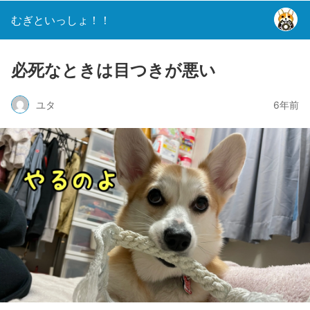
むぎといっしょ！！
必死なときは目つきが悪い
ユタ
6年前