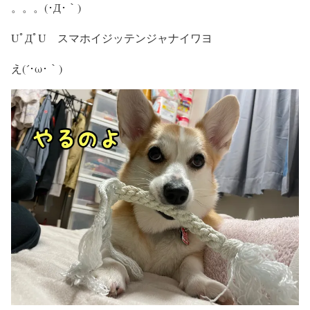
。。。(･Д･｀)
UﾟДﾟU スマホイジッテンジャナイワヨ
え(´･ω･｀)