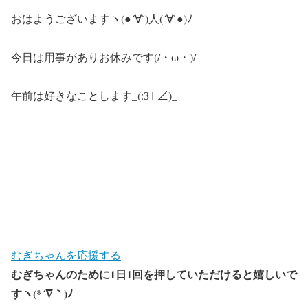
おはようございますヽ(●´∀`)人(´∀`●)ﾉ
今日は用事がありお休みです(/・ω・)/
午前は好きなことします_(:З｣ ∠)_
むぎちゃんを応援する
むぎちゃんのために1日1回を押していただけると嬉しいで
すヽ(*´∇｀)ﾉ