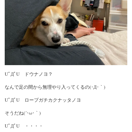
UﾟДﾟU ドウナノヨ？
なんで足の間から無理やり入ってくるの(･Д･｀)
UﾟДﾟU ロープガチカクナッタノヨ
そうだね(´･ω･｀)
UﾟДﾟU ・・・・