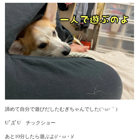
諦めて自分で遊びだしたむぎちゃんでした(´･ω･｀)
UﾟДﾟU チックショー
あと10分したら遊ぶよ(/・ω・)/