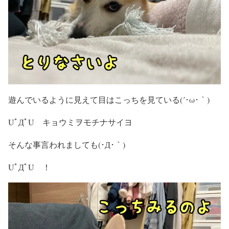
遊んでいるように見えて目はこっちを見ている(´･ω･｀)
UﾟДﾟU キョウミヲモチナサイヨ
そんな事言われましても(･Д･｀)
UﾟДﾟU ！