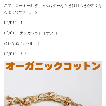
さて、コーギーむぎちゃんは必死なときは目つきが悪くな
るようです(/・ω・)/
UﾟДﾟU ！
UﾟДﾟU ナンカシツレイナノヨ
必死な感じが(･Д･｀)
UﾟДﾟU ！！