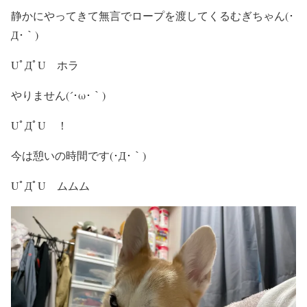
静かにやってきて無言でロープを渡してくるむぎちゃん(･
Д･｀)
UﾟДﾟU ホラ
やりません(´･ω･｀)
UﾟДﾟU ！
今は憩いの時間です(･Д･｀)
UﾟДﾟU ムムム